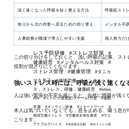
堅・ベテラン）
浅く速くなった呼吸を短く整える方法
呼吸筋スト
注目のキーワード
焦りから次の作業へ戻るための切り替え
メンタル不
#ストレス
#ストレスマネジ
人事総務が職場で導入しやすい支援
個人努力だ
メント
#ストレスケア
#スト
レス予防研修
#ストレス対策
#
この切り分けをしておくと、浅い呼吸の記事、スト
健康経営
#メンタルヘルス対策
#
役割が混ざりにくくなります。
ストレス管理
#健康管理
#タニカ
ワ久美子
#感情労働
#メンタルヘル
強いストレス時には、呼吸が浅く速くな
ス，ストレス，研修，健康経営
#refere
人は強い緊張や不安を感じると、自然に呼吸が浅く
nce
#ストレス度測定/スケール/尺度
#運動
支援
#オンライン研修
#リモートワーク
#
本人は気づいていなくても、息を止める、吸う息が
感情労働ストレス
#労働安全衛生教育
#ウエ
こります。
アラブルデバイス
#安全衛生活動
#DXストレス研