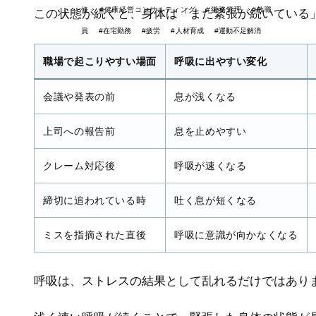
修
#健康経営コンサルティング
#労務管理
#教職
この状態が続くと、身体は「まだ緊張が続いている
員
#在宅勤務
#疲労
#人材育成
#運動不足解消
#メンタルヘルス，健康経
#webセミナー
職場で起こりやすい場面
呼吸に出やすい変化
営
#バーンアウト
#ヒューマンエ
ラー
#生産性向上
#メンタルヘル
会議や発表の前
息が浅くなる
ス
#ストレス度測定
上司への報告前
息を止めやすい
クレーム対応後
呼吸が速くなる
締切に追われている時
吐く息が短くなる
ミスを指摘された直後
呼吸に意識が向かなくなる
呼吸は、ストレスの結果として乱れるだけではあり