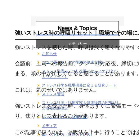
ストレス性痛み・
コリ改善（セルフ
ケア/タニカワメソ
ッド）
News & Topics
強いストレス時の呼吸リセット｜職場でその場に
カテゴリー
強いストレスを感じた時、呼吸は浅く速くなりやす
お知らせ
シニア層（キャリア後期の健康支援）
会議前、上司への報告前、クレーム対応後、締切に
ストレス性痛み・コリ改善（セルフケア/タニ
まる、頭の中が忙しくなると感じることがあります
カワメソッド）
ストレス科学を職場研修に変える研究ノート
これは、気のせいではありません。
ストレス管理
ストレス計測・行動変容｜健康経営のKPI設計
強いストレスを受けた時、身体はすぐに緊張モード
と研修効果測定
り、焦りとして表れることがあります。
デスクワーカーの健康支援
メディア
この記事で扱うのは、呼吸法を上手に行うことでは
ユーストレス（良性ストレス）