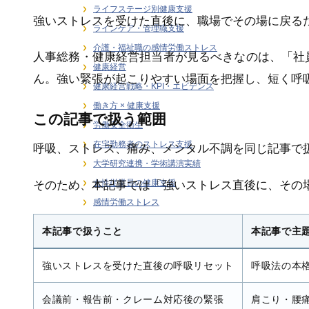
ライフステージ別健康支援
強いストレスを受けた直後に、職場でその場に戻る
ラインケア・管理職支援
介護・福祉職の感情労働ストレス
人事総務・健康経営担当者が見るべきなのは、「社
健康経営
ん。強い緊張が起こりやすい場面を把握し、短く呼
健康経営戦略・KPI・エビデンス
働き方 × 健康支援
この記事で扱う範囲
労働安全衛生
在宅勤務者のストレス支援
呼吸、ストレス、痛み、メンタル不調を同じ記事で
大学研究連携・学術講演実績
女性従業員の健康支援
そのため、本記事では「強いストレス直後に、その
感情労働ストレス
月刊誌連載・専門寄稿
本記事で扱うこと
本記事で主
熱中症対策
研修・セミナー
強いストレスを受けた直後の呼吸リセット
呼吸法の本
職場訪問・現場分析
会議前・報告前・クレーム対応後の緊張
肩こり・腰
階層別ヘルスリテラシー（新人・若手・中