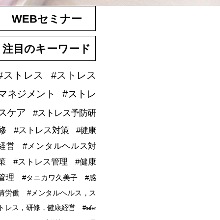
WEBセミナー
注目のキーワード
#ストレス
#ストレス
マネジメント
#ストレ
スケア
#ストレス予防研
修
#ストレス対策
#健康
経営
#メンタルヘルス対
策
#ストレス管理
#健康
管理
#タニカワ久美子
#感
情労働
#メンタルヘルス，ス
トレス，研修，健康経営
#refer