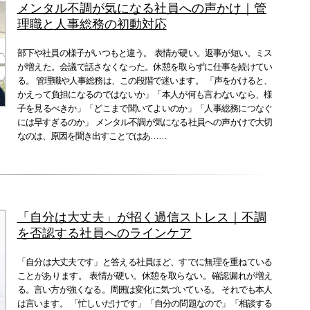
メンタル不調が気になる社員への声かけ｜管
理職と人事総務の初動対応
部下や社員の様子がいつもと違う。 表情が硬い。返事が短い。ミス
が増えた。会議で話さなくなった。休憩を取らずに仕事を続けてい
る。 管理職や人事総務は、この段階で迷います。 「声をかけると、
かえって負担になるのではないか」「本人が何も言わないなら、様
子を見るべきか」「どこまで聞いてよいのか」「人事総務につなぐ
には早すぎるのか」 メンタル不調が気になる社員への声かけで大切
なのは、原因を聞き出すことではあ……
「自分は大丈夫」が招く過信ストレス｜不調
を否認する社員へのラインケア
「自分は大丈夫です」と答える社員ほど、すでに無理を重ねている
ことがあります。 表情が硬い。休憩を取らない。確認漏れが増え
る。言い方が強くなる。周囲は変化に気づいている。 それでも本人
は言います。 「忙しいだけです」「自分の問題なので」「相談する