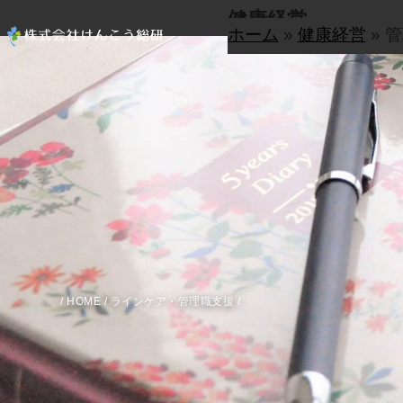
健康経営
ホーム
»
健康経営
»
管
/
HOME
/ ラインケア・管理職支援 /