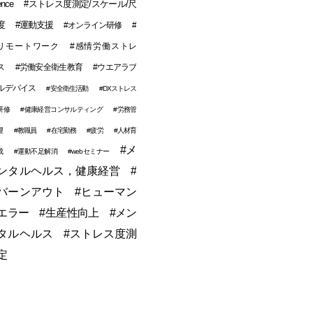
ence
#ストレス度測定/スケール/尺
度
#運動支援
#オンライン研修
#
リモートワーク
#感情労働ストレ
ス
#労働安全衛生教育
#ウエアラブ
ルデバイス
#安全衛生活動
#DXストレス
研修
#健康経営コンサルティング
#労務管
理
#教職員
#在宅勤務
#疲労
#人材育
#メ
成
#運動不足解消
#webセミナー
ンタルヘルス，健康経営
#
バーンアウト
#ヒューマン
エラー
#生産性向上
#メン
タルヘルス
#ストレス度測
定