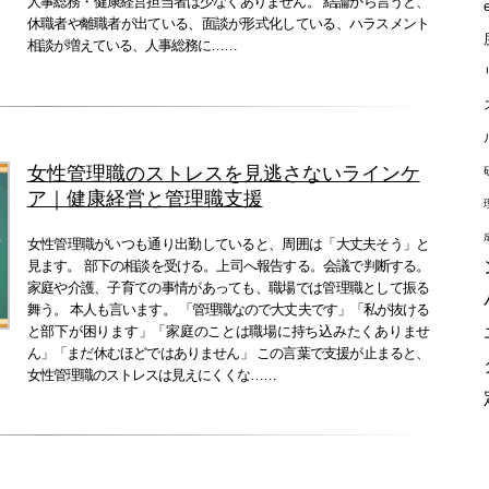
人事総務・健康経営担当者は少なくありません。 結論から言うと、
休職者や離職者が出ている、面談が形式化している、ハラスメント
相談が増えている、人事総務に……
女性管理職のストレスを見逃さないラインケ
ア｜健康経営と管理職支援
女性管理職がいつも通り出勤していると、周囲は「大丈夫そう」と
見ます。 部下の相談を受ける。上司へ報告する。会議で判断する。
家庭や介護、子育ての事情があっても、職場では管理職として振る
舞う。 本人も言います。 「管理職なので大丈夫です」「私が抜ける
と部下が困ります」「家庭のことは職場に持ち込みたくありませ
ん」「まだ休むほどではありません」 この言葉で支援が止まると、
女性管理職のストレスは見えにくくな……