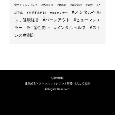
営コンサルティング
#労務管理
#教職員
#在宅勤務
#疲労
#人
#メンタルヘル
材育成
#運動不足解消
#webセミナー
ス，健康経営
#バーンアウト
#ヒューマンエ
ラー
#生産性向上
#メンタルヘルス
#スト
レス度測定
Copyright
健康経営・ストレスマネジメント研修 けんこう総研
All Rights Reserved.