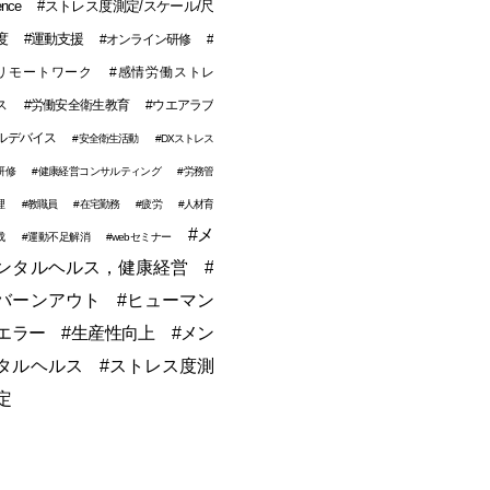
ence
#ストレス度測定/スケール/尺
度
#運動支援
#オンライン研修
#
リモートワーク
#感情労働ストレ
ス
#労働安全衛生教育
#ウエアラブ
ルデバイス
#安全衛生活動
#DXストレス
研修
#健康経営コンサルティング
#労務管
理
#教職員
#在宅勤務
#疲労
#人材育
#メ
成
#運動不足解消
#webセミナー
ンタルヘルス，健康経営
#
バーンアウト
#ヒューマン
エラー
#生産性向上
#メン
タルヘルス
#ストレス度測
定