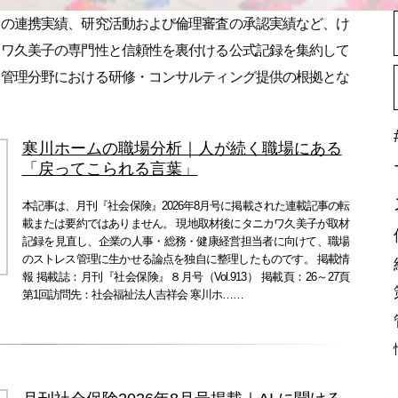
との連携実績、研究活動および倫理審査の承認実績など、け
カワ久美子の専門性と信頼性を裏付ける公式記録を集約して
ス管理分野における研修・コンサルティング提供の根拠とな
寒川ホームの職場分析｜人が続く職場にある
「戻ってこられる言葉」
本記事は、月刊『社会保険』2026年8月号に掲載された連載記事の転
載または要約ではありません。 現地取材後にタニカワ久美子が取材
記録を見直し、企業の人事・総務・健康経営担当者に向けて、職場
のストレス管理に生かせる論点を独自に整理したものです。 掲載情
報 掲載誌：月刊『社会保険』８月号（Vol.913） 掲載頁：26～27頁
第1回訪問先：社会福祉法人吉祥会 寒川ホ……