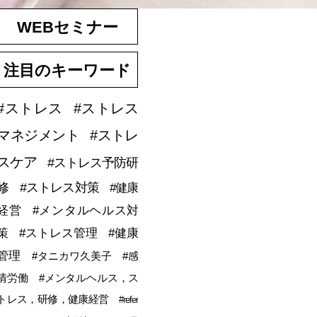
WEBセミナー
注目のキーワード
#ストレス
#ストレス
マネジメント
#ストレ
スケア
#ストレス予防研
修
#ストレス対策
#健康
経営
#メンタルヘルス対
策
#ストレス管理
#健康
管理
#タニカワ久美子
#感
情労働
#メンタルヘルス，ス
トレス，研修，健康経営
#refer