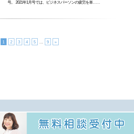
号。 2021年1月号では、ビジネスパーソンの疲労を単……
1
2
3
4
5
…
9
»