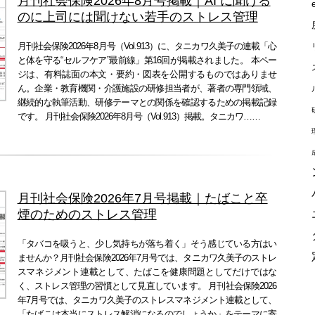
月刊社会保険2026年8月号掲載｜AI に聞ける
のに上司には聞けない若手のストレス管理
月刊社会保険2026年8月号（Vol.913）に、タニカワ久美子の連載「心
と体を守る“セルフケア”最前線」第16回が掲載されました。 本ペー
ジは、有料誌面の本文・要約・図表を公開するものではありませ
ん。企業・教育機関・介護施設の研修担当者が、著者の専門領域、
継続的な執筆活動、研修テーマとの関係を確認するための掲載記録
です。 月刊社会保険2026年8月号（Vol.913）掲載。タニカワ……
月刊社会保険2026年7月号掲載｜たばこと卒
煙のためのストレス管理
「タバコを吸うと、少し気持ちが落ち着く」そう感じている方はい
ませんか？月刊社会保険2026年7月号では、タニカワ久美子のストレ
スマネジメント連載として、たばこを健康問題としてだけではな
く、ストレス管理の習慣として見直しています。 月刊社会保険2026
年7月号では、タニカワ久美子のストレスマネジメント連載として、
「たばこは本当にストレス解消になるのでしょうか」をテーマに寄