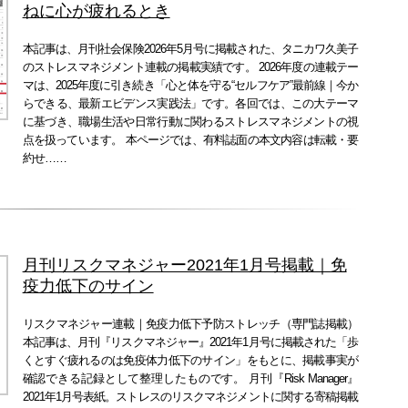
ねに心が疲れるとき
本記事は、月刊社会保険2026年5月号に掲載された、タニカワ久美子
のストレスマネジメント連載の掲載実績です。 2026年度の連載テー
マは、2025年度に引き続き「心と体を守る“セルフケア”最前線｜今か
らできる、最新エビデンス実践法」です。各回では、この大テーマ
に基づき、職場生活や日常行動に関わるストレスマネジメントの視
点を扱っています。 本ページでは、有料誌面の本文内容は転載・要
約せ……
月刊リスクマネジャー2021年1月号掲載｜免
疫力低下のサイン
リスクマネジャー連載｜免疫力低下予防ストレッチ（専門誌掲載）
本記事は、月刊『リスクマネジャー』2021年1月号に掲載された「歩
くとすぐ疲れるのは免疫体力低下のサイン」をもとに、掲載事実が
確認できる記録として整理したものです。 月刊『Risk Manager』
2021年1月号表紙。ストレスのリスクマネジメントに関する寄稿掲載