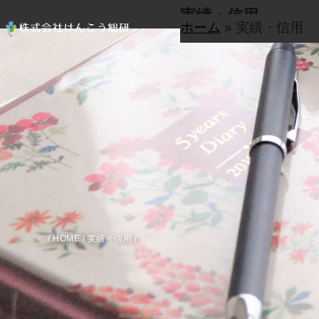
実績・信用
ホーム
»
実績・信用
/
HOME
/ 実績・信用 /