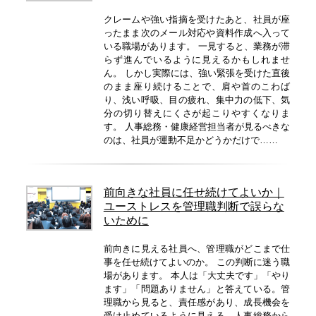
クレームや強い指摘を受けたあと、社員が座
ったまま次のメール対応や資料作成へ入って
いる職場があります。 一見すると、業務が滞
らず進んでいるように見えるかもしれませ
ん。 しかし実際には、強い緊張を受けた直後
のまま座り続けることで、肩や首のこわば
り、浅い呼吸、目の疲れ、集中力の低下、気
分の切り替えにくさが起こりやすくなりま
す。 人事総務・健康経営担当者が見るべきな
のは、社員が運動不足かどうかだけで……
前向きな社員に任せ続けてよいか｜
ユーストレスを管理職判断で誤らな
いために
前向きに見える社員へ、管理職がどこまで仕
事を任せ続けてよいのか。 この判断に迷う職
場があります。 本人は「大丈夫です」「やり
ます」「問題ありません」と答えている。管
理職から見ると、責任感があり、成長機会を
受け止めているように見える。人事総務から