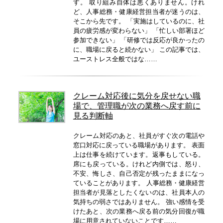
す。 取り組み自体は悪くありません。けれ
ど、人事総務・健康経営担当者が迷うのは、
そこから先です。 「実施はしているのに、社
員の疲労感が変わらない」 「忙しい部署ほど
参加できない」 「研修では反応が良かったの
に、職場に戻ると続かない」 この記事では、
ユーストレス全般ではな……
クレーム対応後に気分を戻せない職
場で、管理職が次の業務へ戻す前に
見る判断軸
クレーム対応のあと、社員がすぐ次の電話や
窓口対応に戻っている職場があります。 表面
上は仕事を続けています。返事もしている。
席にも戻っている。けれど内側では、怒り、
不安、悔しさ、自己否定が残ったままになっ
ていることがあります。 人事総務・健康経営
担当者が見落としたくないのは、社員本人の
気持ちの弱さではありません。 強い感情を受
けたあと、次の業務へ戻る前の気分回復が職
場に用意されていないことです……