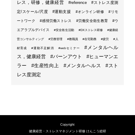
レス，研修，健康経営
#reference
#ストレス度測
定/スケール/尺度
#運動支援
#オンライン研修
#リモ
ートワーク
#感情労働ストレス
#労働安全衛生教育
#ウ
エアラブルデバイス
#安全衛生活動
#DXストレス研修
#健康経
営コンサルティング
#労務管理
#教職員
#在宅勤務
#疲労
#人
#メンタルヘル
材育成
#運動不足解消
#webセミナー
ス，健康経営
#バーンアウト
#ヒューマンエ
ラー
#生産性向上
#メンタルヘルス
#スト
レス度測定
Copyright
健康経営・ストレスマネジメント研修 けんこう総研