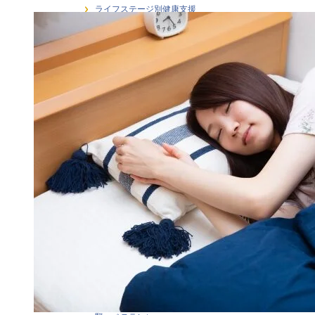
ライフステージ別健康支援
ラインケア・管理職支援
介護・福祉職の感情労働ストレス
健康経営
健康経営戦略・KPI・エビデンス
働き方 × 健康支援
労働安全衛生
在宅勤務者のストレス支援
大学研究連携・学術講演実績
女性従業員の健康支援
感情労働ストレス
月刊誌連載・専門寄稿
熱中症対策
研修・セミナー
職場訪問・現場分析
階層別ヘルスリテラシー（新人・若手・中