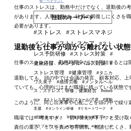
堅・ベテラン）
仕事のストレスは、勤務中だけでなく、退勤後の
があります。人事総務は、社員の回復しにくさを
注目のキーワード
必要があります。
#ストレス
#ストレスマネジ
メント
#ストレスケア
#スト
退勤後も仕事が頭から離れない状態
レス予防研修
#ストレス対策
#
仕事のストレスは、勤務時間中だけで完結するとは
健康経営
#メンタルヘルス対策
#
ストレス管理
#健康管理
#タニカ
退勤しても、頭の中では会議の発言、顧客対応、上
ワ久美子
#感情労働
#メンタルヘル
ていても、心理的にはまだ職場に残っている状態で
ス，ストレス，研修，健康経営
#refere
nce
#ストレス度測定/スケール/尺度
#運動
このように、同じ出来事や心配ごとを頭の中で繰り
支援
#オンライン研修
#リモートワーク
#
職場では「考えすぎ」「切り替えが下手」と受け取
感情労働ストレス
#労働安全衛生教育
#ウエ
アラブルデバイス
責任の重さ、ミスを責める雰囲気、相談しにくさ、
#安全衛生活動
#DXストレス研