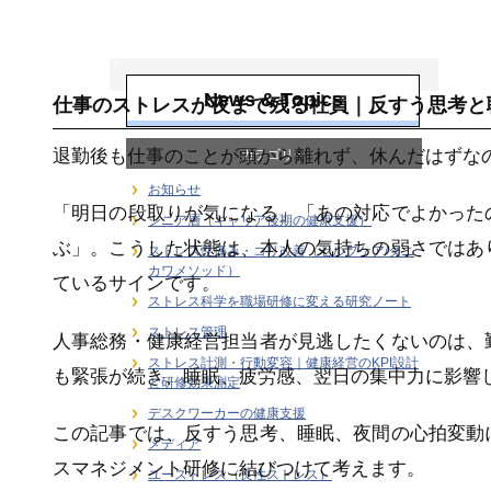
ストレス科学を職
場研修に変える研
究ノート
News & Topics
仕事のストレスが夜まで残る社員｜反すう思考と
退勤後も仕事のことが頭から離れず、休んだはずな
カテゴリー
お知らせ
「明日の段取りが気になる」「あの対応でよかった
シニア層（キャリア後期の健康支援）
ぶ」。こうした状態は、本人の気持ちの弱さではあ
ストレス性痛み・コリ改善（セルフケア/タニ
カワメソッド）
ているサインです。
ストレス科学を職場研修に変える研究ノート
ストレス管理
人事総務・健康経営担当者が見逃したくないのは、
ストレス計測・行動変容｜健康経営のKPI設計
も緊張が続き、睡眠、疲労感、翌日の集中力に影響
と研修効果測定
デスクワーカーの健康支援
この記事では、反すう思考、睡眠、夜間の心拍変動
メディア
スマネジメント研修に結びつけて考えます。
ユーストレス（良性ストレス）