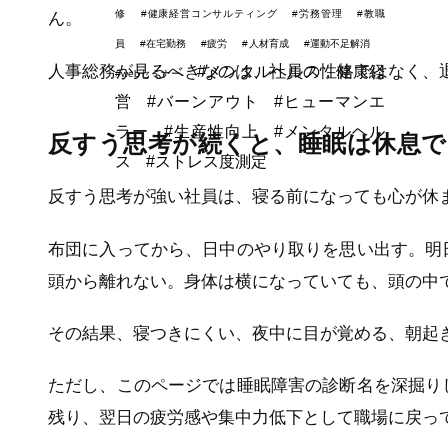
修
#健康経営コンサルティング
#労務管理
#教職
ん。
員
#在宅勤務
#疲労
#人材育成
#運動不足解消
人事総務が見るべきなのは、社員の性格ではなく、
#メンタルヘルス，健康経
#webセミナー
営
#バーンアウト
#ヒューマンエ
ラー
#生産性向上
#メンタルヘル
反すう思考が続くと、睡眠は休息
ス
#ストレス度測定
反すう思考が強い社員は、寝る前になっても心が休
布団に入ってから、日中のやり取りを思い出す。明
頭から離れない。身体は横になっていても、頭の中
その結果、寝つきにくい、夜中に目が覚める、朝起
ただし、このページでは睡眠障害の診断名を深掘り
残り、翌日の疲労感や集中力低下として職場に戻っ