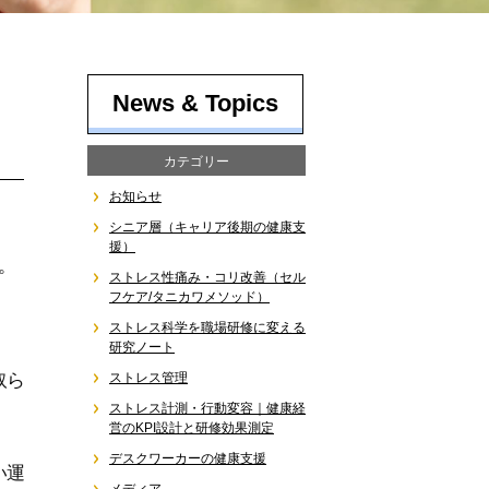
News & Topics
カテゴリー
お知らせ
シニア層（キャリア後期の健康支
援）
。
ストレス性痛み・コリ改善（セル
フケア/タニカワメソッド）
ストレス科学を職場研修に変える
研究ノート
ストレス管理
取ら
ストレス計測・行動変容｜健康経
営のKPI設計と研修効果測定
デスクワーカーの健康支援
い運