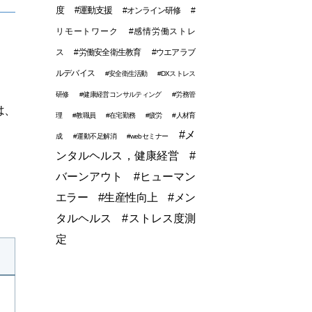
度
#運動支援
#オンライン研修
#
リモートワーク
#感情労働ストレ
ス
#労働安全衛生教育
#ウエアラブ
ルデバイス
#安全衛生活動
#DXストレス
研修
#健康経営コンサルティング
#労務管
は、
理
#教職員
#在宅勤務
#疲労
#人材育
#メ
成
#運動不足解消
#webセミナー
ンタルヘルス，健康経営
#
バーンアウト
#ヒューマン
エラー
#生産性向上
#メン
タルヘルス
#ストレス度測
定