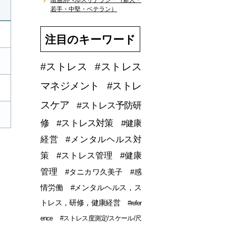
階層別ヘルスリテラシー（新人・
若手・中堅・ベテラン）
注目のキーワード
#ストレス
#ストレス
マネジメント
#ストレ
スケア
#ストレス予防研
修
#ストレス対策
#健康
経営
#メンタルヘルス対
策
#ストレス管理
#健康
管理
#タニカワ久美子
#感
情労働
#メンタルヘルス，ス
トレス，研修，健康経営
#refer
ence
#ストレス度測定/スケール/尺