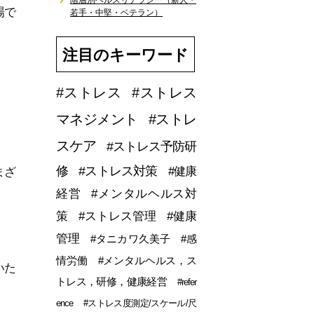
階層別ヘルスリテラシー（新人・
場で
若手・中堅・ベテラン）
注目のキーワード
#ストレス
#ストレス
マネジメント
#ストレ
スケア
#ストレス予防研
修
#ストレス対策
#健康
まざ
経営
#メンタルヘルス対
策
#ストレス管理
#健康
管理
#タニカワ久美子
#感
情労働
#メンタルヘルス，ス
いた
トレス，研修，健康経営
#refer
ence
#ストレス度測定/スケール/尺