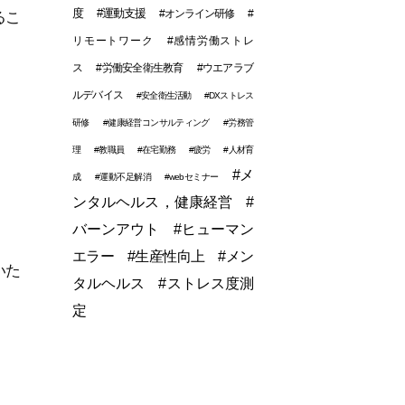
度
#運動支援
#オンライン研修
#
るこ
リモートワーク
#感情労働ストレ
ス
#労働安全衛生教育
#ウエアラブ
ルデバイス
#安全衛生活動
#DXストレス
研修
#健康経営コンサルティング
#労務管
理
#教職員
#在宅勤務
#疲労
#人材育
#メ
成
#運動不足解消
#webセミナー
ンタルヘルス，健康経営
#
バーンアウト
#ヒューマン
エラー
#生産性向上
#メン
いた
タルヘルス
#ストレス度測
定