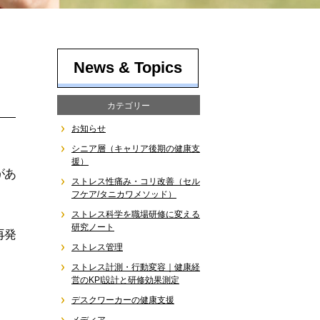
News & Topics
カテゴリー
お知らせ
シニア層（キャリア後期の健康支
援）
があ
ストレス性痛み・コリ改善（セル
フケア/タニカワメソッド）
ストレス科学を職場研修に変える
研究ノート
再発
ストレス管理
ストレス計測・行動変容｜健康経
営のKPI設計と研修効果測定
デスクワーカーの健康支援