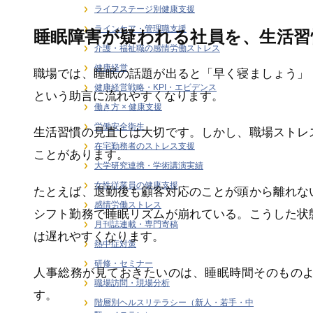
ライフステージ別健康支援
ラインケア・管理職支援
睡眠障害が疑われる社員を、生活習
介護・福祉職の感情労働ストレス
健康経営
職場では、睡眠の話題が出ると「早く寝ましょう」
健康経営戦略・KPI・エビデンス
という助言に流れやすくなります。
働き方 × 健康支援
労働安全衛生
生活習慣の見直しは大切です。しかし、職場ストレ
在宅勤務者のストレス支援
ことがあります。
大学研究連携・学術講演実績
女性従業員の健康支援
たとえば、退勤後も顧客対応のことが頭から離れな
感情労働ストレス
シフト勤務で睡眠リズムが崩れている。こうした状
月刊誌連載・専門寄稿
は遅れやすくなります。
熱中症対策
研修・セミナー
人事総務が見ておきたいのは、睡眠時間そのもの
職場訪問・現場分析
す。
階層別ヘルスリテラシー（新人・若手・中