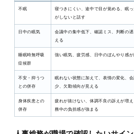
修
#健康経営コンサルティング
#労務管理
#教職
不眠
寝つきにくい、途中で目が覚める、眠っ
員
#在宅勤務
#疲労
#人材育成
#運動不足解消
がしないと話す
#メンタルヘルス，健康経
#webセミナー
営
#バーンアウト
#ヒューマンエ
日中の眠気
会議中の集中低下、確認ミス、判断の遅
ラー
#生産性向上
#メンタルヘル
える
ス
#ストレス度測定
睡眠時無呼吸
強い眠気、疲労感、日中のぼんやり感が
症候群
不安・抑うつ
眠れない状態に加えて、表情の変化、会
との併存
少、欠勤傾向が見える
身体疾患との
疲れが抜けない、体調不良の訴えが増え
併存
務中の負担感が強まる
人事総務が職場で確認したいサイン