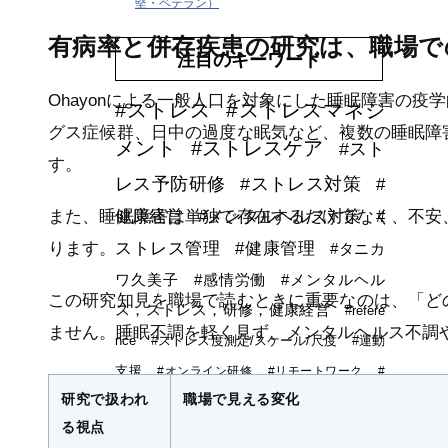
堅・ベテラン）
有病率と併存疾患の研究は、職場で
注目のキーワード
Ohayonによる一般人口を対象にした睡眠障害の
#ストレス
#ストレスマネジ
グス症候群、日中の過度な眠気など、複数の睡眠障
メント
#ストレスケア
#スト
す。
レス予防研修
#ストレス対策
#
また、睡眠障害は単独で存在するだけでなく、不安
健康経営
#メンタルヘルス対策
#
ります。
ストレス管理
#健康管理
#タニカ
ワ久美子
#感情労働
#メンタルヘル
この研究知見を職場で読むときに重要なのは、「ど
ス，ストレス，研修，健康経営
#refere
ません。睡眠不調を軽く見ず、メンタルヘルス不調
nce
#ストレス度測定/スケール/尺度
#運動
支援
#オンライン研修
#リモートワーク
#
研究で扱われ
職場で見える変化
感情労働ストレス
#労働安全衛生教育
#ウエ
る視点
アラブルデバイス
#安全衛生活動
#DXストレス研