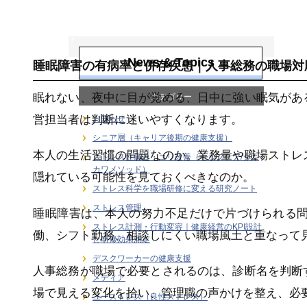
ストレス科学を職
場研修に変える研
究ノート
News & Topics
睡眠障害の有病率と併存疾患｜人事総務の職場対
眠れない、夜中に目が覚める、日中に強い眠気があ
カテゴリー
営担当者は判断に迷いやすくなります。
お知らせ
シニア層（キャリア後期の健康支援）
本人の生活習慣の問題なのか。業務量や職場ストレ
ストレス性痛み・コリ改善（セルフケア/タニ
カワメソッド）
隠れている可能性を見ておくべきなのか。
ストレス科学を職場研修に変える研究ノート
ストレス管理
睡眠障害は、本人の努力不足だけで片づけられる
ストレス計測・行動変容｜健康経営のKPI設計
働、シフト勤務、相談しにくい職場風土と重なって
と研修効果測定
デスクワーカーの健康支援
人事総務が職場で必要とされるのは、診断名を判断
メディア
場で見える変化を拾い、管理職の声かけを整え、必
ユーストレス（良性ストレス）