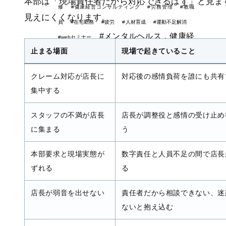
本部は「現場責任者だから対応できるはず」と見ま
修
#健康経営コンサルティング
#労務管理
#教職
見えにくくなります。
員
#在宅勤務
#疲労
#人材育成
#運動不足解消
#メンタルヘルス，健康経
#webセミナー
営
#バーンアウト
#ヒューマンエ
止まる場面
現場で起きていること
ラー
#生産性向上
#メンタルヘル
クレーム対応が店長に
対応後の感情負荷を誰にも共有
ス
#ストレス度測定
集中する
スタッフの不満が店長
店長が調整役と感情の受け止め
に集まる
う
本部要求と現場実態が
数字責任と人員不足の間で店長
ずれる
る
店長が弱音を出せない
責任者だから相談できない、迷
ないと抱え込む