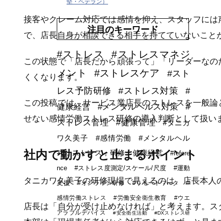
堅・ベテラン）
接客やクレーム対応では感情を抑え、スタッフには
注目のキーワード
で、店長自身が相談できる相手を持てていないこと
#ストレス
#ストレスマネジ
この状態で「店長だから頑張って」「リーダーなの
メント
#ストレスケア
#スト
くくなります。
レス予防研修
#ストレス対策
#
この投稿では、サービス業店長のストレスを一般論
健康経営
#メンタルヘルス対策
#
せない感情労働ストレス研修の導入判断として扱い
ストレス管理
#健康管理
#タニカ
ワ久美子
#感情労働
#メンタルヘル
社内で動かすと止まるポイント
ス，ストレス，研修，健康経営
#refere
nce
#ストレス度測定/スケール/尺度
#運動
タニカワ久美子の研修現場で見えるのは、店長本人
支援
#オンライン研修
#リモートワーク
#
感情労働ストレス
#労働安全衛生教育
#ウエ
店長は「自分が受け止めなければ」と考えます。ス
アラブルデバイス
#安全衛生活動
#DXストレス研