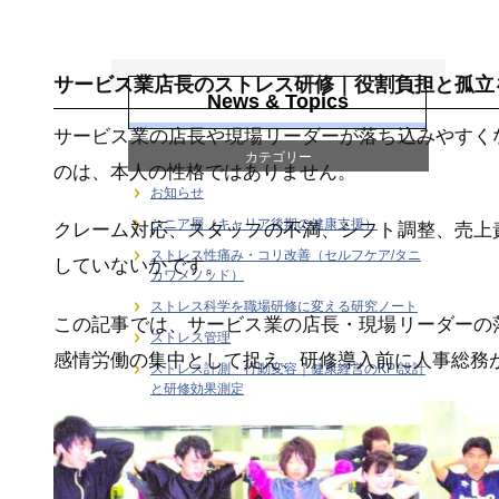
ストレス管理
サービス業店長のストレス研修｜役割負担と孤立
News & Topics
サービス業の店長や現場リーダーが落ち込みやすく
カテゴリー
のは、本人の性格ではありません。
お知らせ
シニア層（キャリア後期の健康支援）
クレーム対応、スタッフの不満、シフト調整、売上
ストレス性痛み・コリ改善（セルフケア/タニ
していないかです。
カワメソッド）
ストレス科学を職場研修に変える研究ノート
この記事では、サービス業の店長・現場リーダーの
ストレス管理
感情労働の集中として捉え、研修導入前に人事総務
ストレス計測・行動変容｜健康経営のKPI設計
と研修効果測定
デスクワーカーの健康支援
メディア
ユーストレス（良性ストレス）