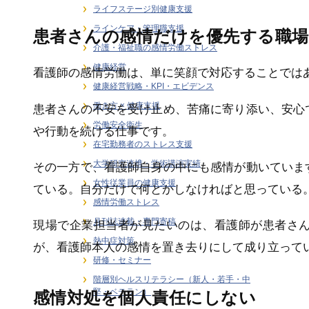
ライフステージ別健康支援
ラインケア・管理職支援
患者さんの感情だけを優先する職
介護・福祉職の感情労働ストレス
健康経営
看護師の感情労働は、単に笑顔で対応することでは
健康経営戦略・KPI・エビデンス
働き方 × 健康支援
患者さんの不安を受け止め、苦痛に寄り添い、安心
労働安全衛生
や行動を続ける仕事です。
在宅勤務者のストレス支援
大学研究連携・学術講演実績
その一方で、看護師自身の中にも感情が動いていま
女性従業員の健康支援
ている。自分だけで何とかしなければと思っている
感情労働ストレス
月刊誌連載・専門寄稿
現場で企業担当者が見たいのは、看護師が患者さ
熱中症対策
が、看護師本人の感情を置き去りにして成り立って
研修・セミナー
階層別ヘルスリテラシー（新人・若手・中
堅・ベテラン）
感情対処を個人責任にしない