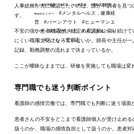
員
#在宅勤務
#疲労
#人材育成
#運動不足解消
人事総務が先に確認したいのは、誰が不調者を見つ
#メンタルヘルス，健康経
#webセミナー
す。
営
#バーンアウト
#ヒューマンエ
不安の強い患者対応が、特定の看護師に戻り続けて
ラー
#生産性向上
#メンタルヘル
ス
#ストレス度測定
にくい職場文化になっていないか。師長や主任が一
記録、勤務調整の流れまで決まっているか。
ここが曖昧なままでは、研修を実施しても職場は変
専門職でも迷う判断ポイント
看護師の感情労働では、専門職でも判断に迷う場面
患者さんの不安をどこまで看護師個人が受け止める
扱うのか、職場の感情負担として扱うのか。患者対