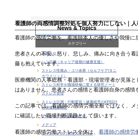
感情労働ストレス
看護師の両感情調整対処を個人努力にしない｜人
News & Topics
看護師の感情労働を、看護師本人の優しさや我慢に
カテゴリー
患者さんの不安、怒り、悲しみ、痛みに向き合う看
お知らせ
シニア層（キャリア後期の健康支援）
藤も抱えています。
ストレス性痛み・コリ改善（セルフケア/タニ
カワメソッド）
医療機関の人事総務・看護部・現場管理者が見落と
ストレス科学を職場研修に変える研究ノート
はありません。患者さんの感情と看護師自身の感情
ストレス管理
ストレス計測・行動変容｜健康経営のKPI設計
この記事では、看護師の感情労働全般ではなく、メ
と研修効果測定
に確認したい職場判断課題として扱います。
デスクワーカーの健康支援
メディア
看護師の感情労働ストレス全体は、
看護師の感情労
ユーストレス（良性ストレス）