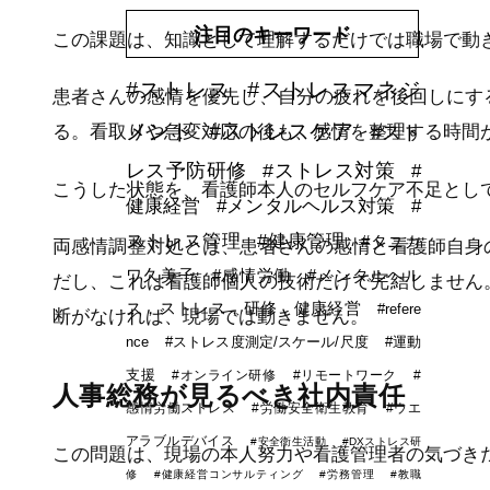
注目のキーワード
この課題は、知識として理解するだけでは職場で動
#ストレス
#ストレスマネジ
患者さんの感情を優先し、自分の疲れを後回しにす
メント
#ストレスケア
#スト
る。看取りや急変対応の後も、感情を整理する時間
レス予防研修
#ストレス対策
#
こうした状態を、看護師本人のセルフケア不足とし
健康経営
#メンタルヘルス対策
#
ストレス管理
#健康管理
#タニカ
両感情調整対処とは、患者さんの感情と看護師自身
ワ久美子
#感情労働
#メンタルヘル
だし、これは看護師個人の技術だけで完結しません
ス，ストレス，研修，健康経営
#refere
断がなければ、現場では動きません。
nce
#ストレス度測定/スケール/尺度
#運動
支援
#オンライン研修
#リモートワーク
#
人事総務が見るべき社内責任
感情労働ストレス
#労働安全衛生教育
#ウエ
アラブルデバイス
#安全衛生活動
#DXストレス研
この問題は、現場の本人努力や看護管理者の気づき
修
#健康経営コンサルティング
#労務管理
#教職