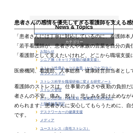
感情労働ストレス
患者さんの感情を優先しすぎる看護師を支える感
News & Topics
「患者さんには丁寧に対応しているのに、看護師本
カテゴリー
「若手看護師が、患者さんや家族の言葉を自分の責
お知らせ
「看護部として支えたいけれど、どこから職場支援
シニア層（キャリア後期の健康支援）
ストレス性痛み・コリ改善（セルフケア/タニ
医療機関、看護部、人事総務・健康経営担当者とし
カワメソッド）
ストレス科学を職場研修に変える研究ノート
看護師のストレスは、仕事量の多さや夜勤の負担だ
ストレス管理
者さんの不安、痛み、怒り、悲しみを受け止めなが
ストレス計測・行動変容｜健康経営のKPI設計
と研修効果測定
められます。患者さんに安心してもらうために、自
デスクワーカーの健康支援
です。
メディア
ユーストレス（良性ストレス）