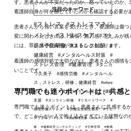
す。患者さんが不安だったのか、怒っていたのか、
注目のキーワード
看護師自身が何を感じていたのかも確認する必要が
#ストレス
#ストレスマネジ
患者さんから強い言葉を受けたとき、看護師は傷つ
メント
#ストレスケア
#スト
変に関わったときには、緊張、無力感、悲しみが残
レス予防研修
#ストレス対策
には、罪悪感や自責感が強まることもあります。
#
健康経営
#メンタルヘルス対策
#
看護師の感情対処で大切なのは、患者さんの感情を
ストレス管理
#健康管理
#タニカ
いことです。
ワ久美子
#感情労働
#メンタルヘル
ス，ストレス，研修，健康経営
#refere
専門職でも迷うポイントは、共感
nce
#ストレス度測定/スケール/尺度
#運動
支援
#オンライン研修
#リモートワーク
#
専門職でも迷うポイントは、患者さんに共感する
感情労働ストレス
#労働安全衛生教育
#ウエ
で、どこからが一人で抱え込みすぎている状態なの
アラブルデバイス
#安全衛生活動
#DXストレス研
修
#健康経営コンサルティング
#労務管理
#教職