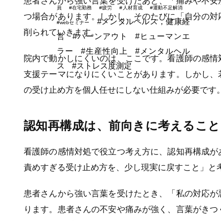
患者さんから強い言葉を受けたあと、「痛みや不安
員
#在宅勤務
#疲労
#人材育成
#運動不足解消
つ場合があります。しかし、そのたびに「自分の対
#メンタルヘルス，健康経
#webセミナー
削られていきます。
営
#バーンアウト
#ヒューマンエ
ラー
#生産性向上
#メンタルヘル
院内で動かしにくいのは、ここです。看護師の感情
ス
#ストレス度測定
支援テーマになりにくいことがあります。しかし、
の受け止め方を個人任せにしない仕組みが必要です
認知再構成は、前向きに考えるこ
看護師の感情対処で役立つ考え方に、認知再構成が
責めすぎる受け止め方を、少し現実に戻すこと」と
患者さんから強い言葉を受けたとき、「私の対応が
ります。患者さんの不安や痛みが強く、言葉がきつ