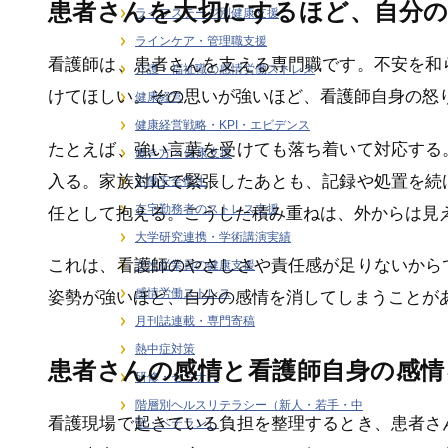
患者さんを大切にするほど、自分
ライフステージ別健康支援
ラインケア・管理職支援
看護師は、患者さんを支える専門職です。不安を和
介護・福祉職の感情労働ストレス
けてほしい。その思いが強いほど、看護師自身の怒
健康経営
健康経営戦略・KPI・エビデンス
たとえば、強い言葉を受けても落ち着いて対応する
働き方 × 健康支援
入る。家族対応で緊張したあとも、記録や処置を続
労働安全衛生
在宅勤務者のストレス支援
任として抱える。こうした積み重ねは、外からは見
大学研究連携・学術講演実績
これは、看護師のやさしさや責任感が足りないから
女性従業員の健康支援
感情労働ストレス
姿勢が強いほど、自分の感情を消してしまうことが
月刊誌連載・専門寄稿
熱中症対策
患者さんの感情と看護師自身の感情
研修・セミナー
階層別ヘルスリテラシー（新人・若手・中
看護現場で起きている負担を整理するとき、患者さ
堅・ベテラン）