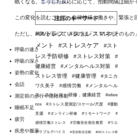
堅・ベテラン）
眠くなる。こうした反応に応じて、拍動間隔は細か
この変化を読むことで、自律神経の働きや、緊張と
注目のキーワード
#ストレス
#ストレスマネジ
ただし、HRVが示しているのは「ストレスそのもの
メント
#ストレスケア
#スト
呼吸の速さ
レス予防研修
#ストレス対策
#
呼吸の深さ
健康経営
#メンタルヘルス対策
#
姿勢の変化
ストレス管理
#健康管理
#タニカ
会話
ワ久美子
#感情労働
#メンタルヘル
ス，ストレス，研修，健康経営
#refere
測定前の歩行や階段移動
nce
#ストレス度測定/スケール/尺度
#運動
睡眠不足
支援
#オンライン研修
#リモートワーク
#
疲労
感情労働ストレス
#労働安全衛生教育
#ウエ
疾患や服薬
アラブルデバイス
#安全衛生活動
#DXストレス研