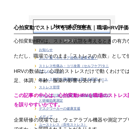
ストレス科学を職
場研修に変える研
究ノート
News & Topics
心拍変動でストレスを測る注意点｜職場HRV評価
心拍変動HRVは、ストレス状態を考えるときの有力
カテゴリー
お知らせ
ただし、職場でそのまま「ストレスの点数」として
シニア層（キャリア後期の健康支援）
ストレス性痛み・コリ改善（セルフケア/タニ
HRVの数値は、心理的ストレスだけで動くわけで
カワメソッド）
ストレス科学を職場研修に変える研究ノート
足、体調、年齢、服薬の影響も受けます。
ストレス管理
この記事の中心は、心拍変動HRVを職場のストレ
ストレス計測・行動変容｜健康経営のKPI設計
と研修効果測定
を誤りやすいかです。
デスクワーカーの健康支援
メディア
企業研修の現場では、ウェアラブル機器や測定アプ
ユーストレス（良性ストレス）