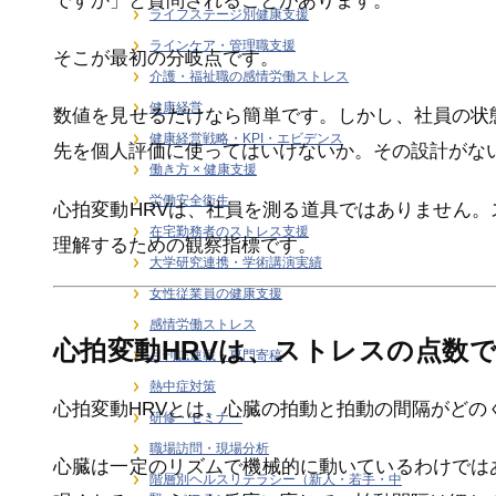
ですか」と質問されることがあります。
ライフステージ別健康支援
ラインケア・管理職支援
そこが最初の分岐点です。
介護・福祉職の感情労働ストレス
健康経営
数値を見せるだけなら簡単です。しかし、社員の状
健康経営戦略・KPI・エビデンス
先を個人評価に使ってはいけないか。その設計がな
働き方 × 健康支援
労働安全衛生
心拍変動HRVは、社員を測る道具ではありません
在宅勤務者のストレス支援
理解するための観察指標です。
大学研究連携・学術講演実績
女性従業員の健康支援
感情労働ストレス
心拍変動HRVは、ストレスの点数
月刊誌連載・専門寄稿
熱中症対策
心拍変動HRVとは、心臓の拍動と拍動の間隔がどの
研修・セミナー
職場訪問・現場分析
心臓は一定のリズムで機械的に動いているわけでは
階層別ヘルスリテラシー（新人・若手・中