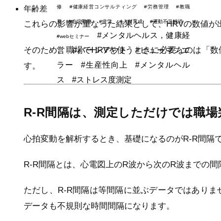
修
#健康経営コンサルティング
#労務管理
#教職
年齢差
員
#在宅勤務
#疲労
#人材育成
#運動不足解消
これらの影響が重なった結果として、HRVの数値が
#メンタルヘルス，健康経
#webセミナー
そのため、職場でHRVを使うときに必要なのは「
営
#バーンアウト
#ヒューマンエ
ラー
#生産性向上
#メンタルヘル
す。
ス
#ストレス度測定
R-R間隔は、測定しただけでは職
心拍変動を解析するとき、基礎になるのがR-R間隔
R-R間隔とは、心電図上のR波から次のR波までの
ただし、R-R間隔は等間隔に並ぶデータではあり
データも不規則な時間間隔になります。