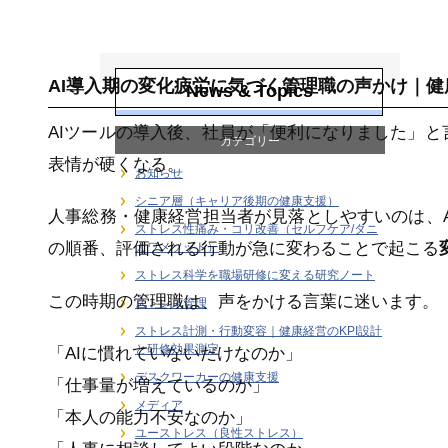
ラインケア・管理
職支援
AI導入期の変化疲労に気づく管理職の声かけ｜健
News & Topics
AIツールの導入後、社員が「便利になりました」
カテゴリー
表情が硬くなる。
お知らせ
シニア層（キャリア後期の健康支援）
人事総務・健康経営担当者が見落としやすいのは、
ストレス性痛み・コリ改善（セルフケア/タニ
の順番、評価される行動が急に変わることで起こる
カワメソッド）
ストレス科学を職場研修に変える研究ノート
この時期の管理職は、声をかける言葉に迷います。
ストレス管理
ストレス計測・行動変容｜健康経営のKPI設計
と研修効果測定
「AIに慣れていないだけなのか」
デスクワーカーの健康支援
「仕事量が増えているのか」
メディア
「本人の能力不安なのか」
ユーストレス（良性ストレス）