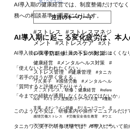
堅・ベテラン）
AI導入期の健康経営では、制度整備だけでな
務への相談基準が重要になります。
注目のキーワード
#ストレス
#ストレスマネジ
AI導入期に起こる変化疲労は、本
メント
#ストレスケア
#スト
AI導入後の職場では、社員の不安が表に出にくくな
レス予防研修
#ストレス対策
#
健康経営
#メンタルヘルス対策
#
「使えないと思われたくない」
ストレス管理
#健康管理
#タニカ
「若手のほうが早く覚える」
ワ久美子
#感情労働
#メンタルヘル
「質問すると評価が下がりそう」
ス，ストレス，研修，健康経営
#refere
「今までの経験が通用しなくなるのではないか」
nce
#ストレス度測定/スケール/尺度
#運動
支援
#オンライン研修
#リモートワーク
#
このような不安は、研修案内や操作マニュアルだけ
感情労働ストレス
#労働安全衛生教育
#ウエ
アラブルデバイス
タニカワ久美子の研修現場では、AI導入について
#安全衛生活動
#DXストレス研