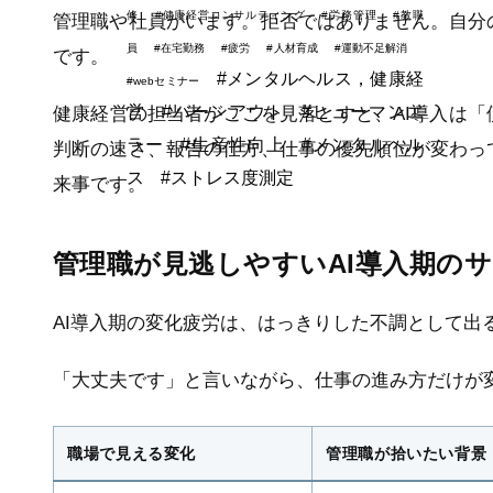
修
#健康経営コンサルティング
#労務管理
#教職
管理職や社員がいます。拒否ではありません。自分
員
#在宅勤務
#疲労
#人材育成
#運動不足解消
です。
#メンタルヘルス，健康経
#webセミナー
営
#バーンアウト
#ヒューマンエ
健康経営の担当者がここを見落とすと、AI導入は
ラー
#生産性向上
#メンタルヘル
判断の速さ、報告の仕方、仕事の優先順位が変わっ
ス
#ストレス度測定
来事です。
管理職が見逃しやすいAI導入期の
AI導入期の変化疲労は、はっきりした不調として出
「大丈夫です」と言いながら、仕事の進み方だけが
職場で見える変化
管理職が拾いたい背景