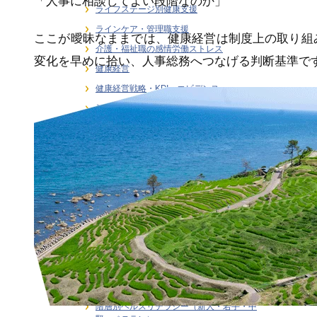
「人事に相談してよい段階なのか」
ライフステージ別健康支援
ラインケア・管理職支援
ここが曖昧なままでは、健康経営は制度上の取り組
介護・福祉職の感情労働ストレス
変化を早めに拾い、人事総務へつなげる判断基準で
健康経営
健康経営戦略・KPI・エビデンス
働き方 × 健康支援
労働安全衛生
在宅勤務者のストレス支援
大学研究連携・学術講演実績
女性従業員の健康支援
感情労働ストレス
月刊誌連載・専門寄稿
熱中症対策
研修・セミナー
職場訪問・現場分析
階層別ヘルスリテラシー（新人・若手・中