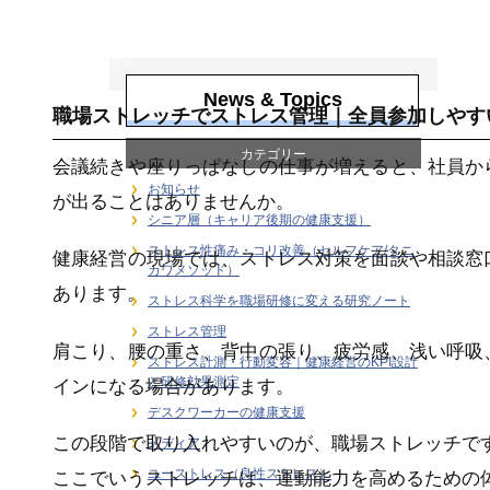
ストレス性痛み・
コリ改善（セルフ
ケア/タニカワメソ
ッド）
News & Topics
職場ストレッチでストレス管理｜全員参加しやす
カテゴリー
会議続きや座りっぱなしの仕事が増えると、社員か
お知らせ
が出ることはありませんか。
シニア層（キャリア後期の健康支援）
ストレス性痛み・コリ改善（セルフケア/タニ
健康経営の現場では、ストレス対策を面談や相談窓
カワメソッド）
あります。
ストレス科学を職場研修に変える研究ノート
ストレス管理
肩こり、腰の重さ、背中の張り、疲労感、浅い呼吸
ストレス計測・行動変容｜健康経営のKPI設計
と研修効果測定
インになる場合があります。
デスクワーカーの健康支援
この段階で取り入れやすいのが、職場ストレッチで
メディア
ユーストレス（良性ストレス）
ここでいうストレッチは、運動能力を高めるための