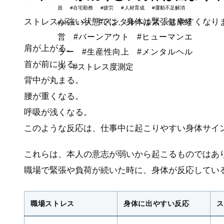
員
#在宅勤務
#疲労
#人材育成
#運動不足解消
ストレスが強い状態では、身体は緊張しやすくなり
#メンタルヘルス，健康経
#webセミナー
営
#バーンアウト
#ヒューマンエ
肩が上がる。
ラー
#生産性向上
#メンタルヘル
首が前に出る。
ス
#ストレス度測定
背中が丸まる。
腰が重くなる。
呼吸が浅くなる。
このような反応は、仕事中に起こりやすい身体サイ
これらは、本人の意志が弱いから起こるものではあ
職場で緊張や負荷が続いた時に、身体が反応してい
職場ストレス
身体に出やすい反応
ス