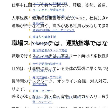
ライフステージ別健康支援
仕事中に固まった身体に気づき、呼吸、姿勢、首肩
ラインケア・管理職支援
介護・福祉職の感情労働ストレス
人事総務・健康経営担当者が見たいのは、社員にき
健康経営
運動が苦手な社員や、痛みがある社員も安心して参
健康経営戦略・KPI・エビデンス
働き方 × 健康支援
職場ストレッチは、運動指導では
労働安全衛生
在宅勤務者のストレス支援
職場で行うストレッチは、アスリート向けの柔軟性
大学研究連携・学術講演実績
女性従業員の健康支援
目的は、仕事中に続いている身体の緊張に早く気づ
感情労働ストレス
月刊誌連載・専門寄稿
長時間のデスクワーク、オンライン会議、対人対応
熱中症対策
ります。
研修・セミナー
呼吸が浅くなり、首・肩・背中・腰に力が入り、疲
階層別ヘルスリテラシー（新人・若手・中
堅・ベテラン）