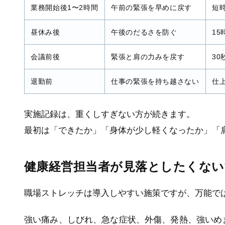
業務開始後1〜2時間
午前の緊張を早めに戻す
短
昼休み後
午後のだるさを防ぐ
1
会議前後
緊張と肩の力みを戻す
30
退勤前
仕事の緊張を持ち越さない
仕
実施記録は、重くしすぎない方が続きます。
最初は「できたか」「身体が少し軽くなったか」「
健康経営担当者が見落としたくない
職場ストレッチは導入しやすい施策ですが、万能で
強い痛み、しびれ、急な症状、外傷、発熱、強いめ