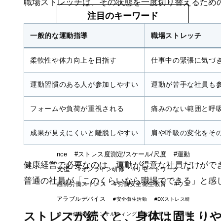
職場ストレッチは、その状態を一度切り替えるため
注目のキーワード
一般的な運動指導
職場ストレッチ
#ストレス
#ストレスマネジ
メント
#ストレスケア
#スト
柔軟性や体力向上を目指す
仕事中の緊張に気づ
レス予防研修
#ストレス対策
#
運動習慣のある人が参加しやすい
運動が苦手な社員も
健康経営
#メンタルヘルス対策
#
ストレス管理
#健康管理
フォームや負荷が重視される
痛みのない範囲と呼
#タニカ
ワ久美子
#感情労働
#メンタルヘル
成果が見えにくいと離脱しやすい
肩や呼吸の変化をそ
ス，ストレス，研修，健康経営
#refere
nce
#ストレス度測定/スケール/尺度
#運動
健康経営で必要なのは、運動が得意な社員だけがで
支援
#オンライン研修
#リモートワーク
#
普通の社員が「このくらいなら職場でできる」と感
感情労働ストレス
#労働安全衛生教育
#ウエ
アラブルデバイス
#安全衛生活動
#DXストレス研
ストレスが続くと、身体は固まり
修
#健康経営コンサルティング
#労務管理
#教職