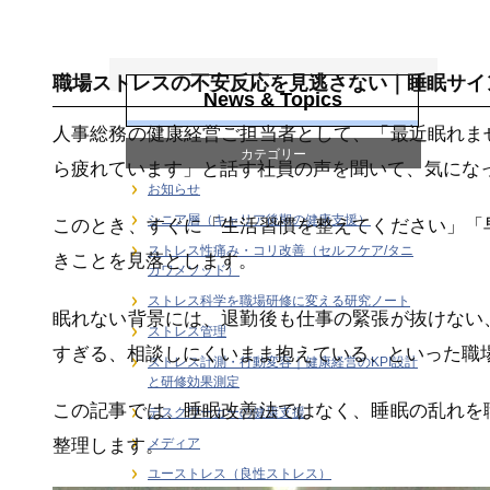
ストレス管理
職場ストレスの不安反応を見逃さない｜睡眠サイ
News & Topics
人事総務の健康経営ご担当者として、「最近眠れま
カテゴリー
ら疲れています」と話す社員の声を聞いて、気にな
お知らせ
シニア層（キャリア後期の健康支援）
このとき、すぐに「生活習慣を整えてください」「
ストレス性痛み・コリ改善（セルフケア/タニ
きことを見落とします。
カワメソッド）
ストレス科学を職場研修に変える研究ノート
眠れない背景には、退勤後も仕事の緊張が抜けない
ストレス管理
すぎる、相談しにくいまま抱えている、といった職
ストレス計測・行動変容｜健康経営のKPI設計
と研修効果測定
この記事では、睡眠改善法ではなく、睡眠の乱れを
デスクワーカーの健康支援
メディア
整理します。
ユーストレス（良性ストレス）