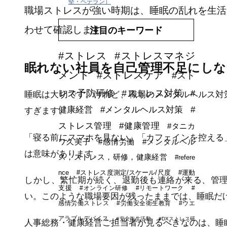
堅・ベテラン）
職場ストレスが強い時期は、睡眠の乱れを生活
わせて確認します。
注目のキーワード
#ストレス
#ストレスマネジ
眠れない社員を自己管理不足にしな
メント
#ストレスケア
#スト
レス予防研修
#ストレス対策
#
睡眠は大切です。けれど、職場のメンタルヘルス対
健康経営
#メンタルヘルス対策
#
すぎます。
ストレス管理
#健康管理
#タニカ
「寝る前にスマホを見ない」「カフェインを控える
ワ久美子
#感情労働
#メンタルヘル
は意味があります。
ス，ストレス，研修，健康経営
#refere
nce
#ストレス度測定/スケール/尺度
#運動
しかし、繁忙期が続く、退勤後も連絡が来る、管
支援
#オンライン研修
#リモートワーク
#
い。このような職場要因が残ったままでは、睡眠だ
感情労働ストレス
#労働安全衛生教育
#ウエ
アラブルデバイス
#安全衛生活動
#DXストレス研
人事総務・健康経営ご担当者が見るべきなのは、睡