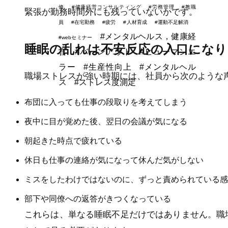
修
#健康経営コンサルティング
#労務管理
#教職
緊張が勤務時間外にも残っていないかです。
員
#在宅勤務
#疲労
#人材育成
#運動不足解消
#メンタルヘルス，健康経
#webセミナー
睡眠の乱れは不安反応の入口になり
営
#バーンアウト
#ヒューマンエ
ラー
#生産性向上
#メンタルヘル
職場ストレスが強い時期には、社員から次のような
ス
#ストレス度測定
布団に入っても仕事の段取りを考えてしまう
夜中に目が覚めた後、翌日の会議が気になる
朝起きた時点で疲れている
休日も仕事の連絡が気になって休んだ気がしない
ミスをしたわけではないのに、ずっと責められている感
部下や同僚への返答がきつくなっている
これらは、単なる睡眠不足だけではありません。職