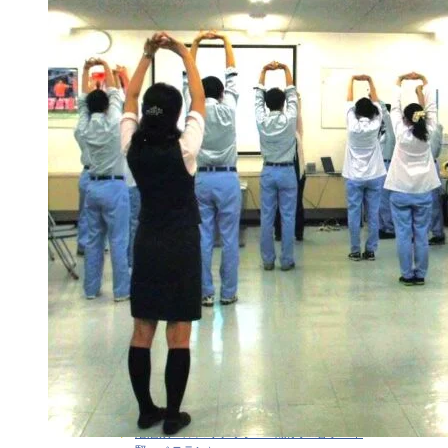
ライフステージ別健康支援
ラインケア・管理職支援
介護・福祉職の感情労働ストレス
健康経営
健康経営戦略・KPI・エビデンス
働き方 × 健康支援
労働安全衛生
在宅勤務者のストレス支援
大学研究連携・学術講演実績
女性従業員の健康支援
感情労働ストレス
月刊誌連載・専門寄稿
熱中症対策
研修・セミナー
職場訪問・現場分析
階層別ヘルスリテラシー（新人・若手・中