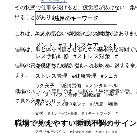
堅・ベテラン）
その状態で仕事を続けると、疲労感が抜けない、集
出ることがあります。
注目のキーワード
#ストレス
#ストレスマネジ
これは、本人の気合いや性格だけの問題ではありま
メント
#ストレスケア
#スト
睡眠は、脳と体を回復させるための基本的な時間で
レス予防研修
#ストレス対策
#
睡眠の質が低下した状態では、ストレスに対する余
健康経営
#メンタルヘルス対策
#
ます。
ストレス管理
#健康管理
#タニカ
ワ久美子
#感情労働
#メンタルヘル
職場のストレス管理では、睡眠を「生活習慣の話」
ス，ストレス，研修，健康経営
#refere
て見る必要があります。
nce
#ストレス度測定/スケール/尺度
#運動
支援
#オンライン研修
#リモートワーク
#
職場で見えやすい睡眠不調のサイ
感情労働ストレス
#労働安全衛生教育
#ウエ
アラブルデバイス
#安全衛生活動
#DXストレス研