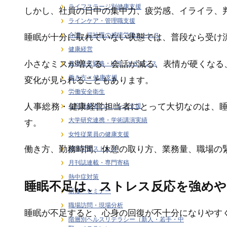
ライフステージ別健康支援
しかし、社員の日中の集中力、疲労感、イライラ、
ラインケア・管理職支援
介護・福祉職の感情労働ストレス
睡眠が十分に取れていない状態では、普段なら受け
健康経営
小さなミスが増える、会話が減る、表情が硬くなる
健康経営戦略・KPI・エビデンス
働き方 × 健康支援
変化が見られることもあります。
労働安全衛生
人事総務・健康経営担当者にとって大切なのは、
在宅勤務者のストレス支援
大学研究連携・学術講演実績
す。
女性従業員の健康支援
働き方、勤務時間、休憩の取り方、業務量、職場の
感情労働ストレス
月刊誌連載・専門寄稿
熱中症対策
睡眠不足は、ストレス反応を強め
研修・セミナー
職場訪問・現場分析
睡眠が不足すると、心身の回復が不十分になりやす
階層別ヘルスリテラシー（新人・若手・中