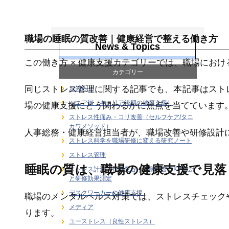
働き方 × 健康支援
職場の睡眠の質改善｜健康経営で整える働き方
News & Topics
この働き方 × 健康支援カテゴリーでは、職場にお
カテゴリー
同じストレス管理に関する記事でも、本記事はスト
お知らせ
シニア層（キャリア後期の健康支援）
場の健康支援にどう関わるかに焦点を当てています
ストレス性痛み・コリ改善（セルフケア/タニ
カワメソッド）
人事総務・健康経営担当者が、職場改善や研修設計
ストレス科学を職場研修に変える研究ノート
ストレス管理
睡眠の質は、職場の健康支援で見落
ストレス計測・行動変容｜健康経営のKPI設計
と研修効果測定
デスクワーカーの健康支援
職場のメンタルヘルス対策では、ストレスチェック
メディア
ります。
ユーストレス（良性ストレス）