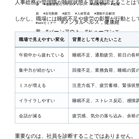
人事総務や管理職が睡眠状態を直接確認することは
修
#健康経営コンサルティング
#労務管理
#教職
員
#在宅勤務
#疲労
#人材育成
#運動不足解消
しかし、職場には睡眠不足や疲労の影響が行動とし
#メンタルヘルス，健康経
#webセミナー
営
#バーンアウト
#ヒューマンエ
職場で見えやすい変化
背景として考えたいこと
ラー
#生産性向上
#メンタルヘル
ス
#ストレス度測定
午前中から疲れている
睡眠不足、通勤疲労、前日の長
集中力が続かない
回復不足、業務負荷、睡眠の質
ミスが増える
注意力低下、疲労蓄積、緊張状
イライラしやすい
睡眠不足、ストレス反応、感情
会話が減る
疲労感、気分の落ち込み、余裕
重要なのは、社員を診断することではありません。