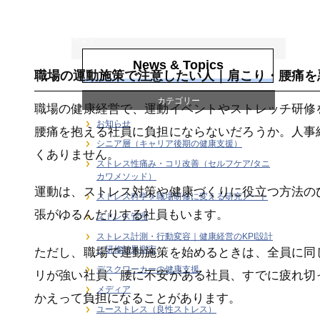
ストレス性痛み・
コリ改善（セルフ
ケア/タニカワメソ
ッド）
News & Topics
職場の運動施策で注意したい人｜肩こり・腰痛を
カテゴリー
職場の健康経営で、運動イベントやストレッチ研修
お知らせ
腰痛を抱える社員に負担にならないだろうか。人事
シニア層（キャリア後期の健康支援）
くありません。
ストレス性痛み・コリ改善（セルフケア/タニ
カワメソッド）
運動は、ストレス対策や健康づくりに役立つ方法の
ストレス科学を職場研修に変える研究ノート
張がゆるんだりする社員もいます。
ストレス管理
ストレス計測・行動変容｜健康経営のKPI設計
と研修効果測定
ただし、職場で運動施策を始めるときは、全員に同
デスクワーカーの健康支援
リが強い社員、腰に不安がある社員、すでに疲れ切
メディア
かえって負担になることがあります。
ユーストレス（良性ストレス）