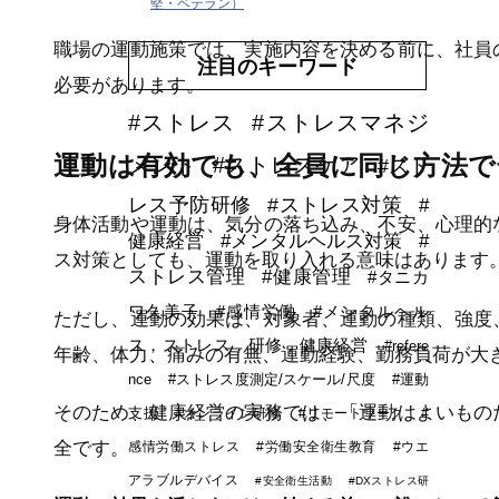
堅・ベテラン）
職場の運動施策では、実施内容を決める前に、社員
注目のキーワード
必要があります。
#ストレス
#ストレスマネジ
運動は有効でも、全員に同じ方法
メント
#ストレスケア
#スト
レス予防研修
#ストレス対策
#
身体活動や運動は、気分の落ち込み、不安、心理的
健康経営
#メンタルヘルス対策
#
ス対策としても、運動を取り入れる意味はあります
ストレス管理
#健康管理
#タニカ
ワ久美子
#感情労働
#メンタルヘル
ただし、運動の効果は、対象者、運動の種類、強度
ス，ストレス，研修，健康経営
#refere
年齢、体力、痛みの有無、運動経験、勤務負荷が大
nce
#ストレス度測定/スケール/尺度
#運動
そのため、健康経営の実務では、「運動はよいもの
支援
#オンライン研修
#リモートワーク
#
全です。
感情労働ストレス
#労働安全衛生教育
#ウエ
アラブルデバイス
#安全衛生活動
#DXストレス研