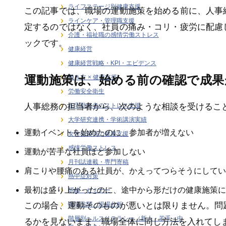
ライフステージ別健康支援
この記事では、職場の運動施策を始める前に、人事
ラインケア・管理職支援
定するのではなく、社員の痛み・コリ・疲労に配慮
介護・福祉職の感情労働ストレス
ックです。
健康経営
健康経営戦略・KPI・エビデンス
運動施策は、始める前の確認で成果
働き方 × 健康支援
労働安全衛生
人事総務の担当者から、次のような相談を受けるこ
在宅勤務者のストレス支援
大学研究連携・学術講演実績
運動イベントを始めたのに、参加者が増えない
女性従業員の健康支援
感情労働ストレス
運動が苦手な社員ほど参加しない
月刊誌連載・専門寄稿
肩こりや腰痛のある社員が、かえってつらそうにしてい
熱中症対策
最初は盛り上がったのに、途中から形だけの健康施策に
研修・セミナー
職場訪問・現場分析
この場合、運動そのものが悪いとは限りません。問
階層別ヘルスリテラシー（新人・若手・中
るかを見ないまま、職場全体に同じ方法を入れてし