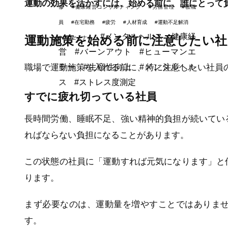
運動の効果を活かすには、始める前に、誰にとって
修
#健康経営コンサルティング
#労務管理
#教職
員
#在宅勤務
#疲労
#人材育成
#運動不足解消
#メンタルヘルス，健康経
運動施策を始める前に注意したい社
#webセミナー
営
#バーンアウト
#ヒューマンエ
職場で運動施策を入れる前に、特に注意したい社員
ラー
#生産性向上
#メンタルヘル
ス
#ストレス度測定
すでに疲れ切っている社員
長時間労働、睡眠不足、強い精神的負担が続いてい
ればならない負担になることがあります。
この状態の社員に「運動すれば元気になります」と
ります。
まず必要なのは、運動量を増やすことではありま
す。