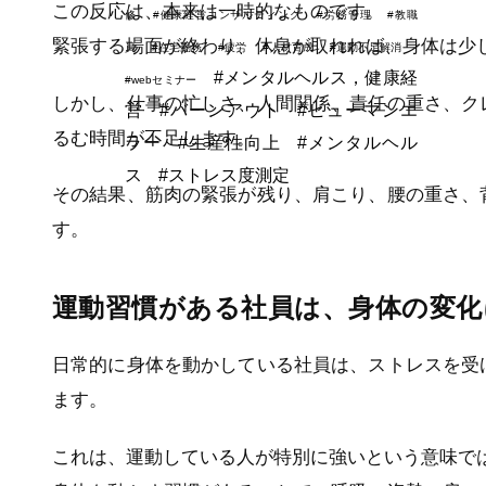
この反応は、本来は一時的なものです。
修
#健康経営コンサルティング
#労務管理
#教職
緊張する場面が終わり、休息が取れれば、身体は少
員
#在宅勤務
#疲労
#人材育成
#運動不足解消
#メンタルヘルス，健康経
#webセミナー
しかし、仕事の忙しさ、人間関係、責任の重さ、ク
営
#バーンアウト
#ヒューマンエ
るむ時間が不足します。
ラー
#生産性向上
#メンタルヘル
ス
#ストレス度測定
その結果、筋肉の緊張が残り、肩こり、腰の重さ、
す。
運動習慣がある社員は、身体の変
日常的に身体を動かしている社員は、ストレスを受
ます。
これは、運動している人が特別に強いという意味で