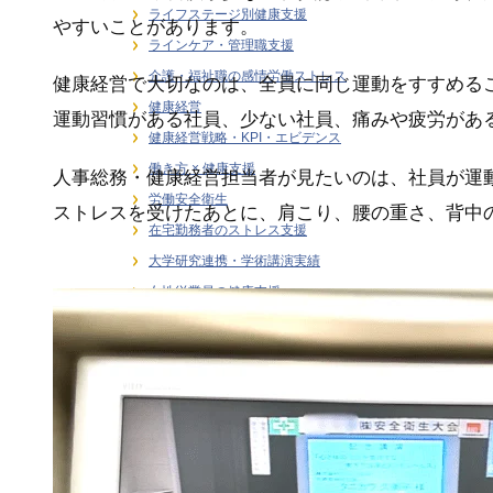
ライフステージ別健康支援
やすいことがあります。
ラインケア・管理職支援
介護・福祉職の感情労働ストレス
健康経営で大切なのは、全員に同じ運動をすすめる
健康経営
運動習慣がある社員、少ない社員、痛みや疲労があ
健康経営戦略・KPI・エビデンス
働き方 × 健康支援
人事総務・健康経営担当者が見たいのは、社員が運
労働安全衛生
ストレスを受けたあとに、肩こり、腰の重さ、背中
在宅勤務者のストレス支援
大学研究連携・学術講演実績
女性従業員の健康支援
感情労働ストレス
月刊誌連載・専門寄稿
熱中症対策
研修・セミナー
職場訪問・現場分析
階層別ヘルスリテラシー（新人・若手・中