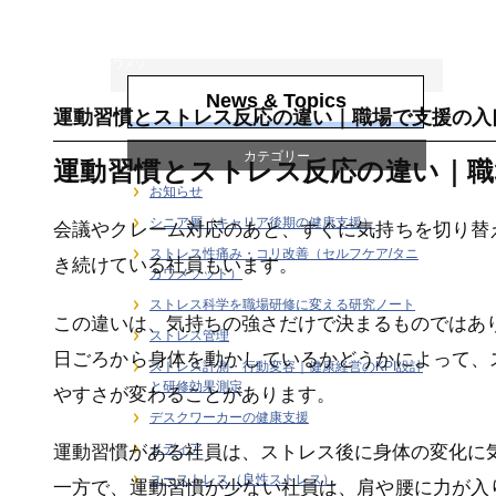
ストレス性痛み・
コリ改善（セルフ
ケア/タニカワメソ
ッド）
News & Topics
運動習慣とストレス反応の違い｜職場で支援の入
カテゴリー
運動習慣とストレス反応の違い｜職
お知らせ
シニア層（キャリア後期の健康支援）
会議やクレーム対応のあと、すぐに気持ちを切り替
ストレス性痛み・コリ改善（セルフケア/タニ
き続けている社員もいます。
カワメソッド）
ストレス科学を職場研修に変える研究ノート
この違いは、気持ちの強さだけで決まるものではあ
ストレス管理
日ごろから身体を動かしているかどうかによって、
ストレス計測・行動変容｜健康経営のKPI設計
と研修効果測定
やすさが変わることがあります。
デスクワーカーの健康支援
メディア
運動習慣がある社員は、ストレス後に身体の変化に
ユーストレス（良性ストレス）
一方で、運動習慣が少ない社員は、肩や腰に力が入