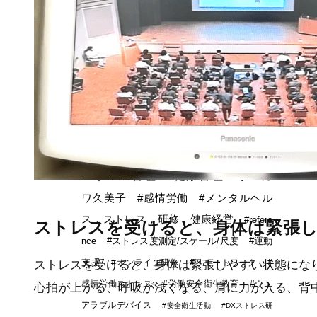
堅・ベテラン）
注目のキーワード
#ストレス
#ストレスマネジ
メント
#ストレスケア
#スト
レス予防研修
#ストレス対策
#
健康経営
#メンタルヘルス対策
#
ストレス管理
#健康管理
#タニカ
ワ久美子
#感情労働
#メンタルヘル
ス，ストレス，研修，健康経営
#refere
ストレスを受けると、身体は緊張
nce
#ストレス度測定/スケール/尺度
#運動
支援
#オンライン研修
#リモートワーク
#
ストレスを受けると、身体は緊張しやすい状態にな
感情労働ストレス
#労働安全衛生教育
#ウエ
心拍が上がる、呼吸が浅くなる、肩に力が入る、背
アラブルデバイス
#安全衛生活動
#DXストレス研