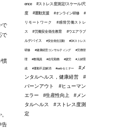
ence
#ストレス度測定/スケール/尺
度
#運動支援
#オンライン研修
#
リモートワーク
#感情労働ストレ
かで
ス
#労働安全衛生教育
#ウエアラブ
応で
ルデバイス
#安全衛生活動
#DXストレス
研修
#健康経営コンサルティング
#労務管
理
#教職員
#在宅勤務
#疲労
#人材育
が慣
#メ
成
#運動不足解消
#webセミナー
ンタルヘルス，健康経営
#
バーンアウト
#ヒューマン
エラー
#生産性向上
#メン
タルヘルス
#ストレス度測
定
か。
申告