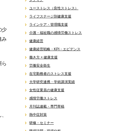
メディア
ユーストレス（良性ストレス）
ライフステージ別健康支援
ラインケア・管理職支援
の少
介護・福祉職の感情労働ストレス
進み
健康経営
健康経営戦略・KPI・エビデンス
働き方 × 健康支援
断ら
労働安全衛生
在宅勤務者のストレス支援
大学研究連携・学術講演実績
女性従業員の健康支援
感情労働ストレス
月刊誌連載・専門寄稿
し、
熱中症対策
研修・セミナー