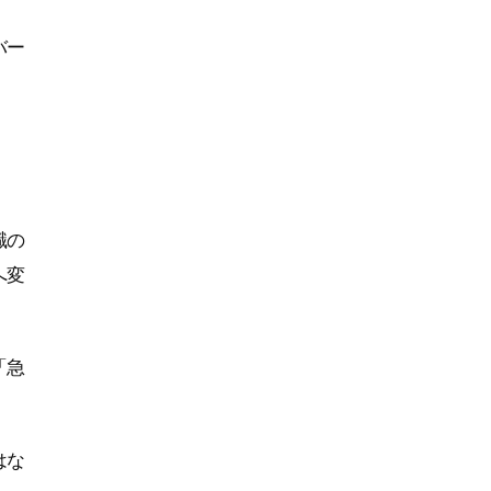
バー
職の
へ変
「急
はな