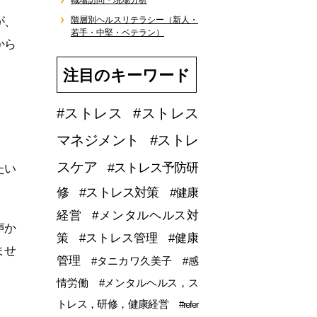
職場訪問・現場分析
が、
階層別ヘルスリテラシー（新人・
若手・中堅・ベテラン）
から
注目のキーワード
#ストレス
#ストレス
マネジメント
#ストレ
スケア
#ストレス予防研
たい
修
#ストレス対策
#健康
経営
#メンタルヘルス対
声か
策
#ストレス管理
#健康
ませ
管理
#タニカワ久美子
#感
情労働
#メンタルヘルス，ス
トレス，研修，健康経営
#refer