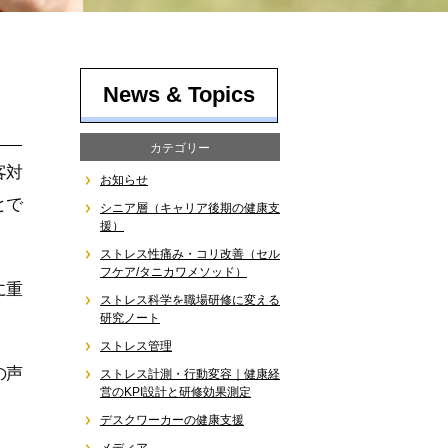
News & Topics
カテゴリー
客対
お知らせ
とで
シニア層（キャリア後期の健康支
援）
ストレス性痛み・コリ改善（セル
フケア/タニカワメソッド）
に重
ストレス科学を職場研修に変える
研究ノート
ストレス管理
の声
ストレス計測・行動変容｜健康経
営のKPI設計と研修効果測定
デスクワーカーの健康支援