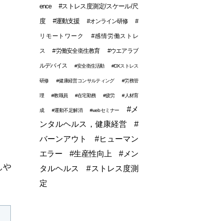
ence
#ストレス度測定/スケール/尺
度
#運動支援
#オンライン研修
#
リモートワーク
#感情労働ストレ
ス
#労働安全衛生教育
#ウエアラブ
ルデバイス
#安全衛生活動
#DXストレス
研修
#健康経営コンサルティング
#労務管
理
#教職員
#在宅勤務
#疲労
#人材育
#メ
成
#運動不足解消
#webセミナー
ンタルヘルス，健康経営
#
バーンアウト
#ヒューマン
エラー
#生産性向上
#メン
しや
タルヘルス
#ストレス度測
定