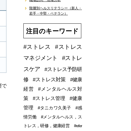
職場訪問・現場分析
階層別ヘルスリテラシー（新人・
若手・中堅・ベテラン）
注目のキーワード
#ストレス
#ストレス
マネジメント
#ストレ
スケア
#ストレス予防研
修
#ストレス対策
#健康
要で
経営
#メンタルヘルス対
策
#ストレス管理
#健康
管理
#タニカワ久美子
#感
情労働
#メンタルヘルス，ス
トレス，研修，健康経営
#refer