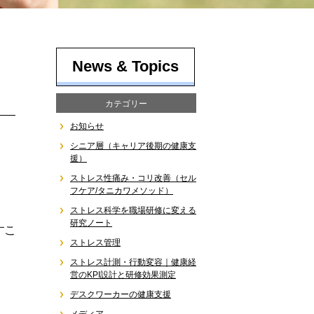
News & Topics
カテゴリー
お知らせ
シニア層（キャリア後期の健康支
援）
ストレス性痛み・コリ改善（セル
フケア/タニカワメソッド）
ストレス科学を職場研修に変える
研究ノート
すこ
ストレス管理
ストレス計測・行動変容｜健康経
営のKPI設計と研修効果測定
デスクワーカーの健康支援