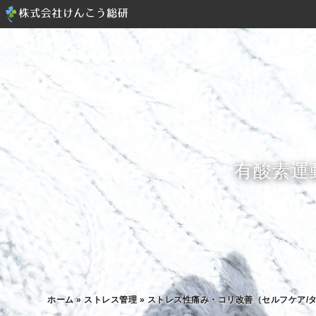
有酸素運
ホーム
»
ストレス管理
»
ストレス性痛み・コリ改善（セルフケア/