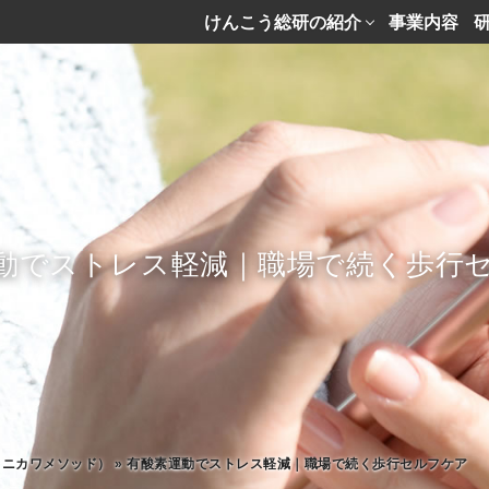
けんこう総研の紹介
事業内容
動でストレス軽減｜職場で続く歩行
タニカワメソッド）
»
有酸素運動でストレス軽減｜職場で続く歩行セルフケア