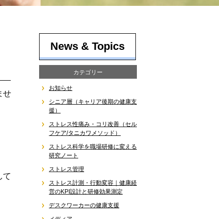
News & Topics
カテゴリー
お知らせ
ませ
シニア層（キャリア後期の健康支
援）
ストレス性痛み・コリ改善（セル
フケア/タニカワメソッド）
ストレス科学を職場研修に変える
研究ノート
ストレス管理
して
ストレス計測・行動変容｜健康経
営のKPI設計と研修効果測定
デスクワーカーの健康支援