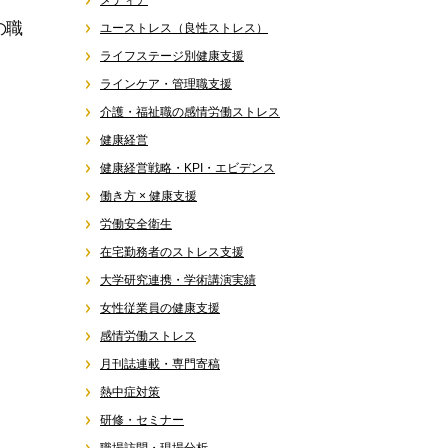
メディア
の職
ユーストレス（良性ストレス）
ライフステージ別健康支援
ラインケア・管理職支援
介護・福祉職の感情労働ストレス
健康経営
健康経営戦略・KPI・エビデンス
働き方 × 健康支援
労働安全衛生
在宅勤務者のストレス支援
大学研究連携・学術講演実績
女性従業員の健康支援
感情労働ストレス
月刊誌連載・専門寄稿
熱中症対策
研修・セミナー