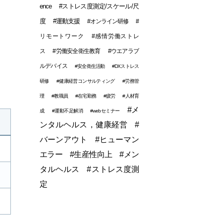
ence
#ストレス度測定/スケール/尺
度
#運動支援
#オンライン研修
#
リモートワーク
#感情労働ストレ
ス
#労働安全衛生教育
#ウエアラブ
ルデバイス
#安全衛生活動
#DXストレス
研修
#健康経営コンサルティング
#労務管
理
#教職員
#在宅勤務
#疲労
#人材育
#メ
成
#運動不足解消
#webセミナー
ンタルヘルス，健康経営
#
バーンアウト
#ヒューマン
エラー
#生産性向上
#メン
タルヘルス
#ストレス度測
定