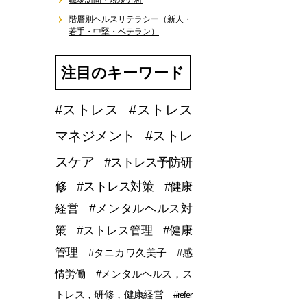
職場訪問・現場分析
階層別ヘルスリテラシー（新人・
若手・中堅・ベテラン）
注目のキーワード
#ストレス
#ストレス
マネジメント
#ストレ
スケア
#ストレス予防研
修
#ストレス対策
#健康
経営
#メンタルヘルス対
策
#ストレス管理
#健康
管理
#タニカワ久美子
#感
情労働
#メンタルヘルス，ス
トレス，研修，健康経営
#refer