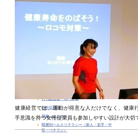
ライフステージ別健康支援
ラインケア・管理職支援
介護・福祉職の感情労働ストレス
健康経営
健康経営戦略・KPI・エビデンス
働き方 × 健康支援
労働安全衛生
在宅勤務者のストレス支援
大学研究連携・学術講演実績
女性従業員の健康支援
感情労働ストレス
月刊誌連載・専門寄稿
健康経営では、運動が得意な人だけでなく、健康
熱中症対策
研修・セミナー
手意識を持つ女性従業員も参加しやすい設計が大切
階層別ヘルスリテラシー（新人・若手・中
堅・ベテラン）