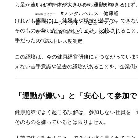
ら足が速いはず、体が大きいから運動ができるはず
員
#在宅勤務
#疲労
#人材育成
#運動不足解消
#メンタルヘルス，健康経
#webセミナー
けれども実際には、徒競走や球技が苦手で、できな
営
#バーンアウト
#ヒューマンエ
そのものが嫌いだったというより、比較されること
ラー
#生産性向上
#メンタルヘル
手だったのです。
ス
#ストレス度測定
この経験は、今の健康経営研修にもつながっていま
えない苦手意識や過去の経験があることを、企業側
「運動が嫌い」と「安心して参加で
健康施策でよく起こる誤解は、参加しない社員を「
そのものを嫌っているとは限りません。