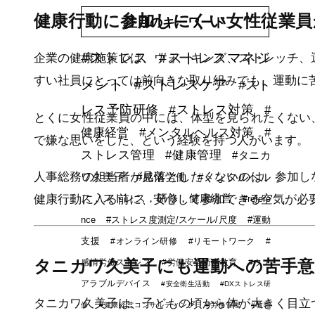
健康行動に参加しにくい女性従業員
注目のキーワード
#ストレス
#ストレスマネジ
企業の健康施策では、ウォーキング、ストレッチ、
すい社員にとっては前向きな取り組みでも、運動に
メント
#ストレスケア
#スト
レス予防研修
#ストレス対策
#
とくに女性従業員の中には、体型を見られたくない
健康経営
#メンタルヘルス対策
#
で嫌な思いをした、という経験を持つ人がいます。
ストレス管理
#健康管理
#タニカ
人事総務の担当者が見落としたくないのは、参加し
ワ久美子
#感情労働
#メンタルヘル
ス，ストレス，研修，健康経営
健康行動に入る前に、安心して参加できる空気が必
#refere
nce
#ストレス度測定/スケール/尺度
#運動
支援
#オンライン研修
#リモートワーク
#
タニカワ久美子にも運動への苦手
感情労働ストレス
#労働安全衛生教育
#ウエ
アラブルデバイス
#安全衛生活動
#DXストレス研
タニカワ久美子は、子どもの頃から体が大きく目立
修
#健康経営コンサルティング
#労務管理
#教職