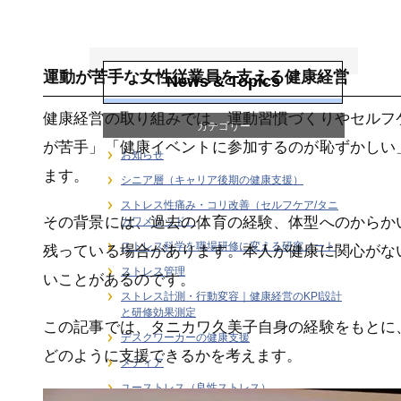
女性従業員の健康
支援
運動が苦手な女性従業員を支える健康経営
News & Topics
健康経営の取り組みでは、運動習慣づくりやセルフ
カテゴリー
が苦手」「健康イベントに参加するのが恥ずかしい
お知らせ
ます。
シニア層（キャリア後期の健康支援）
ストレス性痛み・コリ改善（セルフケア/タニ
その背景には、過去の体育の経験、体型へのからか
カワメソッド）
ストレス科学を職場研修に変える研究ノート
残っている場合があります。本人が健康に関心がな
ストレス管理
いことがあるのです。
ストレス計測・行動変容｜健康経営のKPI設計
と研修効果測定
この記事では、タニカワ久美子自身の経験をもとに
デスクワーカーの健康支援
どのように支援できるかを考えます。
メディア
ユーストレス（良性ストレス）