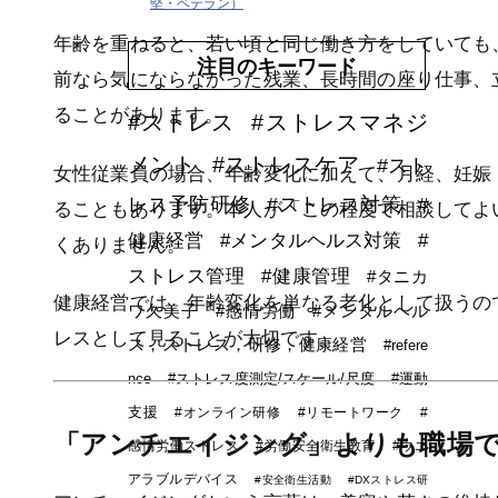
堅・ベテラン）
年齢を重ねると、若い頃と同じ働き方をしていても
注目のキーワード
前なら気にならなかった残業、長時間の座り仕事、
ることがあります。
#ストレス
#ストレスマネジ
メント
#ストレスケア
#スト
女性従業員の場合、年齢変化に加えて、月経、妊娠
レス予防研修
#ストレス対策
#
ることもあります。本人が「この程度で相談してよ
健康経営
#メンタルヘルス対策
#
くありません。
ストレス管理
#健康管理
#タニカ
健康経営では、年齢変化を単なる老化として扱うの
ワ久美子
#感情労働
#メンタルヘル
レスとして見ることが大切です。
ス，ストレス，研修，健康経営
#refere
nce
#ストレス度測定/スケール/尺度
#運動
支援
#オンライン研修
#リモートワーク
#
「アンチエイジング」よりも職場
感情労働ストレス
#労働安全衛生教育
#ウエ
アラブルデバイス
#安全衛生活動
#DXストレス研