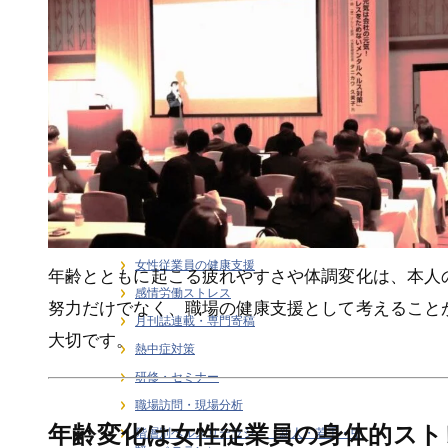
ライフステージ別健康支援
ラインケア・管理職支援
介護・福祉職の感情労働ストレス
健康経営
健康経営戦略・KPI・エビデンス
働き方 × 健康支援
労働安全衛生
在宅勤務者のストレス支援
大学研究連携・学術講演実績
女性従業員の健康支援
年齢とともに起こる疲れやすさや体調変化は、本人
感情労働ストレス
努力だけでなく、職場の健康支援として考えること
月刊誌連載・専門寄稿
大切です。
熱中症対策
研修・セミナー
職場訪問・現場分析
年齢変化は女性従業員の身体的スト
階層別ヘルスリテラシー（新人・若手・中