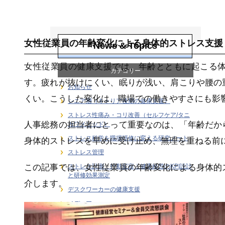
女性従業員の健康
支援
女性従業員の年齢変化による身体的ストレス支援
News & Topics
女性従業員の健康支援では、年齢とともに起こる
カテゴリー
す。疲れが抜けにくい、眠りが浅い、肩こりや腰の
お知らせ
くい。こうした変化は、職場での働きやすさにも影
シニア層（キャリア後期の健康支援）
ストレス性痛み・コリ改善（セルフケア/タニ
人事総務の担当者にとって重要なのは、「年齢だか
カワメソッド）
ストレス科学を職場研修に変える研究ノート
身体的ストレスを早めに受け止め、無理を重ねる前
ストレス管理
この記事では、女性従業員の年齢変化による身体的
ストレス計測・行動変容｜健康経営のKPI設計
と研修効果測定
介します。
デスクワーカーの健康支援
メディア
ユーストレス（良性ストレス）