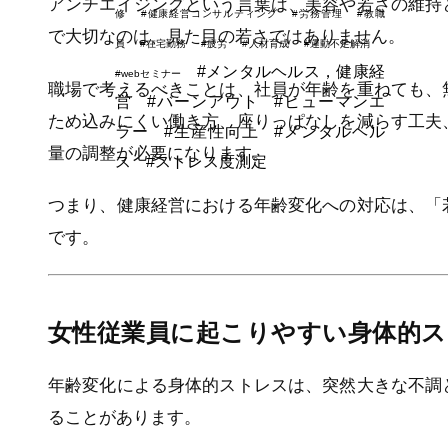
アンチエイジングという言葉は、美容や若さの維持
修
#健康経営コンサルティング
#労務管理
#教職
で大切なのは、見た目の若さではありません。
員
#在宅勤務
#疲労
#人材育成
#運動不足解消
#メンタルヘルス，健康経
#webセミナー
職場で考えるべきことは、社員が年齢を重ねても、
営
#バーンアウト
#ヒューマンエ
ため込みにくい働き方、座りっぱなしを減らす工夫
ラー
#生産性向上
#メンタルヘル
量の調整が必要になります。
ス
#ストレス度測定
つまり、健康経営における年齢変化への対応は、「
です。
女性従業員に起こりやすい身体的
年齢変化による身体的ストレスは、突然大きな不調
ることがあります。