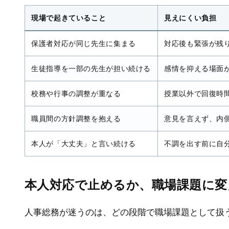
員
#在宅勤務
#疲労
#人材育成
#運動不足解消
現場で起きていること
見えにくい負担
#メンタルヘルス，健康経
#webセミナー
営
#バーンアウト
#ヒューマンエ
保護者対応が同じ先生に集まる
対応後も緊張が残
ラー
#生産性向上
#メンタルヘル
ス
#ストレス度測定
生徒指導を一部の先生が担い続ける
感情を抑える場面
校務や行事の調整が重なる
授業以外で回復時
職員間の方針調整を抱える
意見を言えず、内
本人が「大丈夫」と言い続ける
不調を出す前に自
本人対応で止めるか、職場課題に変
人事総務が迷うのは、どの段階で職場課題として扱