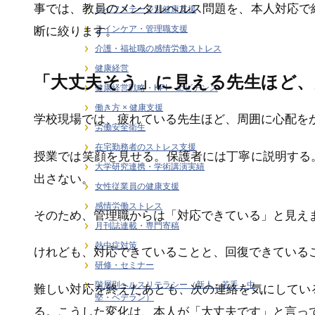
事では、教員のメンタルヘルス問題を、本人対応で
ライフステージ別健康支援
ラインケア・管理職支援
断に絞ります。
介護・福祉職の感情労働ストレス
健康経営
「大丈夫そう」に見える先生ほど、
健康経営戦略・KPI・エビデンス
働き方 × 健康支援
学校現場では、疲れている先生ほど、周囲に心配を
労働安全衛生
在宅勤務者のストレス支援
授業では笑顔を見せる。保護者には丁寧に説明する
大学研究連携・学術講演実績
出さない。
女性従業員の健康支援
感情労働ストレス
そのため、管理職からは「対応できている」と見え
月刊誌連載・専門寄稿
熱中症対策
けれども、対応できていることと、回復できている
研修・セミナー
階層別ヘルスリテラシー（新人・若手・中
難しい対応を終えたあとも、次の連絡を気にしてい
堅・ベテラン）
る。こうした変化は、本人が「大丈夫です」と言っ