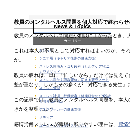
感情労働ストレス
教員のメンタルヘルス問題を個人対応で終わらせ
News & Topics
教員のメンタルヘルス問題が相談に上がったとき、
カテゴリー
これは本人の不調として対応すればよいのか。そ
お知らせ
シニア層（キャリア後期の健康支援）
か。
ストレス性痛み・コリ改善（セルフケア/タニ
カワメソッド）
教員の疲れは、単に「忙しいから」だけでは見えて
ストレス科学を職場研修に変える研究ノート
整が重なり、しかもその多くが「対応できる先生」
ストレス管理
ストレス計測・行動変容｜健康経営のKPI設計
この記事では、教員のメンタルヘルス問題を、本人
と研修効果測定
きかを整理します。
デスクワーカーの健康支援
メディア
感情労働ストレスが職場に残りやすい理由は、
感情
ユーストレス（良性ストレス）