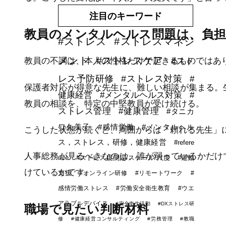
注目のキーワード
教員のメンタルヘルス問題は、負
#ストレス
#ストレスマネジ
メント
#ストレスケア
#スト
教員の不調は、本人の性格だけで起きるものではあ
レス予防研修
#ストレス対策
#
保護者対応が得意な先生に、難しい相談が集まる。
健康経営
#メンタルヘルス対策
#
教員の相談を、特定の中堅教員が受け続ける。
ストレス管理
#健康管理
#タニカ
ワ久美子
#感情労働
#メンタルヘル
こうした状態が続くと、周囲からは「頼れる先生」
ス，ストレス，研修，健康経営
#refere
人事総務が見るべきなのは、誰が弱っているかだけ
nce
#ストレス度測定/スケール/尺度
#運動
けているかです。
支援
#オンライン研修
#リモートワーク
#
感情労働ストレス
#労働安全衛生教育
#ウエ
アラブルデバイス
#安全衛生活動
#DXストレス研
職場で見たい判断材料
修
#健康経営コンサルティング
#労務管理
#教職