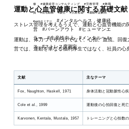
修
#健康経営コンサルティング
#労務管理
#教職
運動と心血管健康に関する基礎文献
員
#在宅勤務
#疲労
#人材育成
#運動不足解消
#メンタルヘルス，健康経
#webセミナー
ストレス管理を考えるうえで、運動と心血管機能の
営
#バーンアウト
#ヒューマンエ
ラー
#生産性向上
#メンタルヘル
運動は、体力づくりだけでなく、心拍、血流、回復
ス
#ストレス度測定
営では、運動を単なる福利厚生ではなく、社員の心
文献
主なテーマ
Fox, Naughton, Haskell, 1971
身体活動と冠動脈性心
Cole et al., 1999
運動後の心拍回復と死
Karvonen, Kentala, Mustala, 1957
トレーニングと心拍数