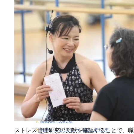
ライフステージ別健康支援
ラインケア・管理職支援
介護・福祉職の感情労働ストレス
健康経営
健康経営戦略・KPI・エビデンス
働き方 × 健康支援
労働安全衛生
在宅勤務者のストレス支援
大学研究連携・学術講演実績
女性従業員の健康支援
感情労働ストレス
月刊誌連載・専門寄稿
熱中症対策
研修・セミナー
職場訪問・現場分析
ストレス管理研究の文献を確認することで、職
階層別ヘルスリテラシー（新人・若手・中