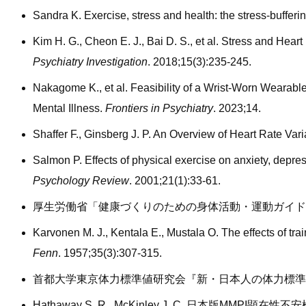
Sandra K. Exercise, stress and health: the stress-bufferi
Kim H. G., Cheon E. J., Bai D. S., et al. Stress and Heart
Psychiatry Investigation
. 2018;15(3):235-245.
Nakagome K., et al. Feasibility of a Wrist-Worn Wearable
Mental Illness.
Frontiers in Psychiatry
. 2023;14.
Shaffer F., Ginsberg J. P. An Overview of Heart Rate Var
Salmon P. Effects of physical exercise on anxiety, depress
Psychology Review
. 2001;21(1):33-61.
厚生労働省「健康づくりのための身体活動・運動ガイド 2
Karvonen M. J., Kentala E., Mustala O. The effects of trai
Fenn
. 1957;35(3):307-315.
首都大学東京体力標準値研究会『新・日本人の体力標準値Ⅱ
Hathaway S. R., McKinley J. C. 日本版MMPI顕在性不安