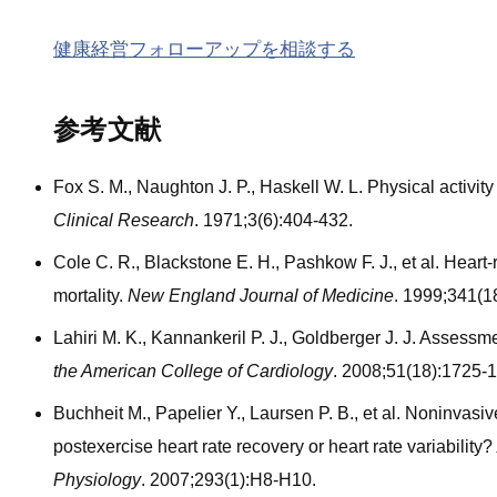
健康経営フォローアップを相談する
参考文献
Fox S. M., Naughton J. P., Haskell W. L. Physical activit
Clinical Research
. 1971;3(6):404-432.
Cole C. R., Blackstone E. H., Pashkow F. J., et al. Heart-
mortality.
New England Journal of Medicine
. 1999;341(1
Lahiri M. K., Kannankeril P. J., Goldberger J. J. Assess
the American College of Cardiology
. 2008;51(18):1725-
Buchheit M., Papelier Y., Laursen P. B., et al. Noninvas
postexercise heart rate recovery or heart rate variability?
Physiology
. 2007;293(1):H8-H10.