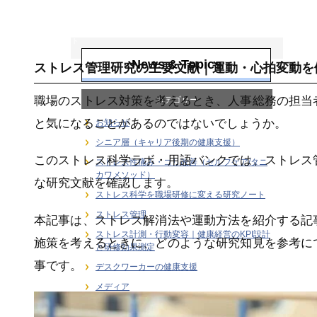
ストレス科学を職
場研修に変える研
究ノート
News & Topics
ストレス管理研究の主要文献｜運動・心拍変動を
職場のストレス対策を考えるとき、人事総務の担当
カテゴリー
と気になることがあるのではないでしょうか。
お知らせ
シニア層（キャリア後期の健康支援）
このストレス科学ラボ・用語バンクでは、ストレス
ストレス性痛み・コリ改善（セルフケア/タニ
カワメソッド）
な研究文献を確認します。
ストレス科学を職場研修に変える研究ノート
ストレス管理
本記事は、ストレス解消法や運動方法を紹介する記
ストレス計測・行動変容｜健康経営のKPI設計
施策を考えるときに、どのような研究知見を参考に
と研修効果測定
事です。
デスクワーカーの健康支援
メディア
ユーストレス（良性ストレス）