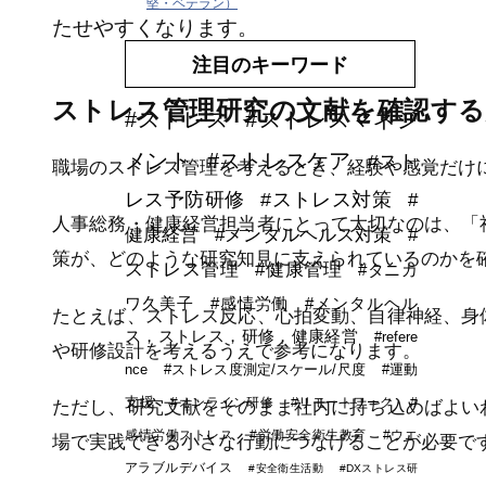
堅・ベテラン）
たせやすくなります。
注目のキーワード
ストレス管理研究の文献を確認する
#ストレス
#ストレスマネジ
メント
#ストレスケア
#スト
職場のストレス管理を考えるとき、経験や感覚だけ
レス予防研修
#ストレス対策
#
人事総務・健康経営担当者にとって大切なのは、「
健康経営
#メンタルヘルス対策
#
策が、どのような研究知見に支えられているのかを
ストレス管理
#健康管理
#タニカ
ワ久美子
#感情労働
#メンタルヘル
たとえば、ストレス反応、心拍変動、自律神経、身
ス，ストレス，研修，健康経営
#refere
や研修設計を考えるうえで参考になります。
nce
#ストレス度測定/スケール/尺度
#運動
支援
#オンライン研修
#リモートワーク
#
ただし、研究文献をそのまま社内に持ち込めばよい
感情労働ストレス
#労働安全衛生教育
#ウエ
場で実践できる小さな行動につなげることが必要で
アラブルデバイス
#安全衛生活動
#DXストレス研