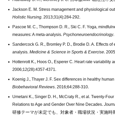
Jackson E. M. Stress management and physiological outco
Holistic Nursing
. 2013;31(4):284-292.
Pascoe M. C., Thompson D. R., Ski C. F. Yoga, mindfulne
measures: A meta-analysis.
Psychoneuroendocrinology
Sandercock G. R., Bromley P. D., Brodie D. A. Effects of e
analysis.
Medicine & Science in Sports & Exercise
. 200
Hottenrott K., Hoos O., Esperer C. Heart rate variability 
2006;12(28):4357-4371.
Koenig J., Thayer J. F. Sex differences in healthy human h
Biobehavioral Reviews
. 2016;64:288-310.
Umetani K., Singer D. H., McCraty R., et al. Twenty-Fou
Relations to Age and Gender Over Nine Decades.
Journ
研修テーマが未定でも、対象者・職場状況・実施時