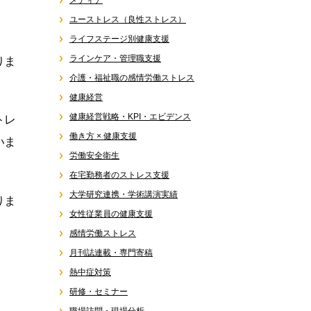
メディア
ユーストレス（良性ストレス）
ライフステージ別健康支援
ラインケア・管理職支援
りま
介護・福祉職の感情労働ストレス
健康経営
健康経営戦略・KPI・エビデンス
トレ
働き方 × 健康支援
いま
労働安全衛生
在宅勤務者のストレス支援
大学研究連携・学術講演実績
りま
女性従業員の健康支援
感情労働ストレス
月刊誌連載・専門寄稿
熱中症対策
研修・セミナー