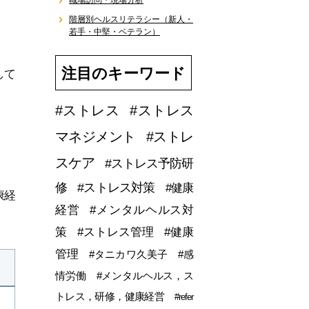
職場訪問・現場分析
階層別ヘルスリテラシー（新人・
若手・中堅・ベテラン）
注目のキーワード
して
#ストレス
#ストレス
マネジメント
#ストレ
スケア
#ストレス予防研
修
#ストレス対策
#健康
康経
経営
#メンタルヘルス対
策
#ストレス管理
#健康
管理
#タニカワ久美子
#感
情労働
#メンタルヘルス，ス
トレス，研修，健康経営
#refer