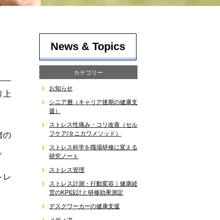
News & Topics
カテゴリー
お知らせ
り上
シニア層（キャリア後期の健康支
援）
ストレス性痛み・コリ改善（セル
フケア/タニカワメソッド）
者の
ストレス科学を職場研修に変える
。
研究ノート
ストレス管理
トレ
ストレス計測・行動変容｜健康経
営のKPI設計と研修効果測定
デスクワーカーの健康支援