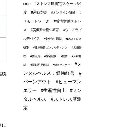
ence
#ストレス度測定/スケール/尺
度
#運動支援
#オンライン研修
#
リモートワーク
#感情労働ストレ
ス
#労働安全衛生教育
#ウエアラブ
ルデバイス
#安全衛生活動
#DXストレス
研修
#健康経営コンサルティング
#労務管
理
#教職員
#在宅勤務
#疲労
#人材育
#メ
成
#運動不足解消
#webセミナー
ンタルヘルス，健康経営
#
場環
バーンアウト
#ヒューマン
エラー
#生産性向上
#メン
タルヘルス
#ストレス度測
定
きに