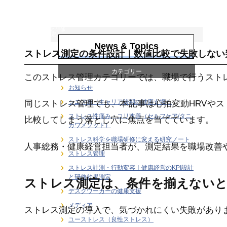
ストレス計測・行
動変容｜健康経営
のKPI設計と研修
効果測定
News & Topics
ストレス測定の条件設計｜数値比較で失敗しない
カテゴリー
このストレス管理カテゴリーでは、職場で行うスト
お知らせ
シニア層（キャリア後期の健康支援）
同じストレス管理でも、本記事は心拍変動HRVや
ストレス性痛み・コリ改善（セルフケア/タニ
比較してしまう落とし穴に焦点を当てています。
カワメソッド）
ストレス科学を職場研修に変える研究ノート
人事総務・健康経営担当者が、測定結果を職場改善
ストレス管理
ストレス計測・行動変容｜健康経営のKPI設計
と研修効果測定
ストレス測定は、条件を揃えない
デスクワーカーの健康支援
メディア
ストレス測定の導入で、気づかれにくい失敗があり
ユーストレス（良性ストレス）