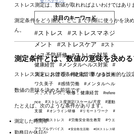
堅・ベテラン）
ストレス測定は、数値が取れればよいわけではあり
注目のキーワード
測定条件をどう揃え、どこまで判断に使うかを決
ん。
#ストレス
#ストレスマネジ
メント
#ストレスケア
#スト
レス予防研修
#ストレス対策
#
測定条件とは、数値の意味を決める
健康経営
#メンタルヘルス対策
#
ストレス管理
#健康管理
ストレス測定における条件とは、単なる技術的な設
#タニカ
ワ久美子
#感情労働
#メンタルヘル
数値の意味を決める前提です。
ス，ストレス，研修，健康経営
#refere
nce
#ストレス度測定/スケール/尺度
#運動
たとえば、次のような条件があります。
支援
#オンライン研修
#リモートワーク
#
感情労働ストレス
#労働安全衛生教育
#ウエ
測定した時間帯
アラブルデバイス
#安全衛生活動
#DXストレス研
勤務日か休日か