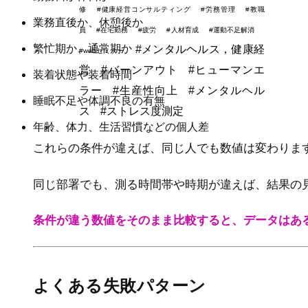
修
#健康経営コンサルティング
#労務管理
#教職
業務直後か、休憩後か
員
#在宅勤務
#疲労
#人材育成
#運動不足解消
繁忙期か、通常期か
#メンタルヘルス，健康経
#webセミナー
営
#バーンアウト
#ヒューマンエ
装着状態や装着時間
ラー
#生産性向上
#メンタルヘル
睡眠不足や体調不良の有無
ス
#ストレス度測定
年齢、体力、生活習慣などの個人差
これらの条件が違えば、同じ人でも数値は変わりま
同じ部署でも、測る時間帯や時期が違えば、結果の
条件が違う数値をそのまま比較すると、データはあ
よくある失敗パターン