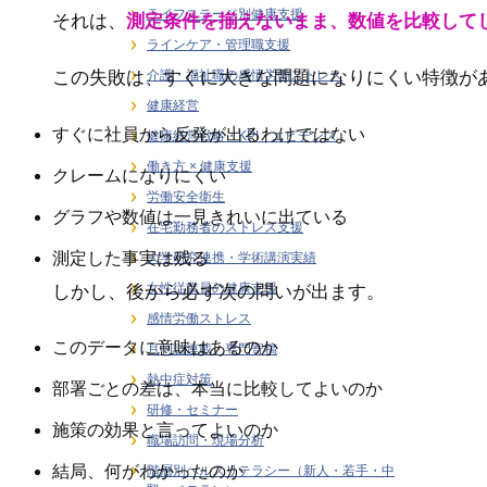
ライフステージ別健康支援
それは、
測定条件を揃えないまま、数値を比較して
ラインケア・管理職支援
介護・福祉職の感情労働ストレス
この失敗は、すぐに大きな問題になりにくい特徴が
健康経営
すぐに社員から反発が出るわけではない
健康経営戦略・KPI・エビデンス
働き方 × 健康支援
クレームになりにくい
労働安全衛生
グラフや数値は一見きれいに出ている
在宅勤務者のストレス支援
測定した事実は残る
大学研究連携・学術講演実績
女性従業員の健康支援
しかし、後から必ず次の問いが出ます。
感情労働ストレス
このデータに意味はあるのか
月刊誌連載・専門寄稿
熱中症対策
部署ごとの差は、本当に比較してよいのか
研修・セミナー
施策の効果と言ってよいのか
職場訪問・現場分析
結局、何がわかったのか
階層別ヘルスリテラシー（新人・若手・中