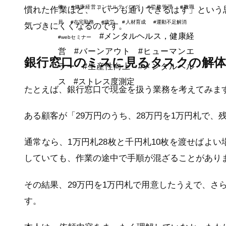
修
#健康経営コンサルティング
#労務管理
#教職
慣れた作業ほど、「いつも通りできるはず」という
員
#在宅勤務
#疲労
#人材育成
#運動不足解消
気づきにくくなるのです。
#メンタルヘルス，健康経
#webセミナー
営
#バーンアウト
#ヒューマンエ
銀行窓口のミスに見るタスクの解
ラー
#生産性向上
#メンタルヘル
ス
#ストレス度測定
たとえば、銀行窓口で現金を扱う業務を考えてみま
ある顧客が「29万円のうち、28万円を1万円札で
通常なら、1万円札28枚と千円札10枚を渡せばよ
していても、作業の途中で手順が混ざることがあり
その結果、29万円を1万円札で用意したうえで、さ
す。