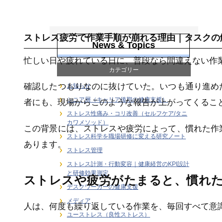
労働安全衛生
ストレス疲労で作業手順が崩れる理由｜タスクの
News & Topics
忙しい日や疲れている日に、普段なら間違えない作
カテゴリー
確認したつもりなのに抜けていた。いつも通り進め
お知らせ
シニア層（キャリア後期の健康支援）
者にも、現場からこのような報告が上がってくるこ
ストレス性痛み・コリ改善（セルフケア/タニ
カワメソッド）
この背景には、ストレスや疲労によって、慣れた作
ストレス科学を職場研修に変える研究ノート
あります。
ストレス管理
ストレス計測・行動変容｜健康経営のKPI設計
と研修効果測定
ストレスや疲労がたまると、慣れ
デスクワーカーの健康支援
メディア
人は、何度も繰り返している作業を、毎回すべて意
ユーストレス（良性ストレス）