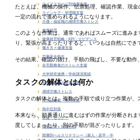
ライフステージ別健康支援
たとえば、機械の操作、伝票処理、確認作業、現金
ラインケア・管理職支援
一定の流れで進められるようになります。
介護・福祉職の感情労働ストレス
健康経営
このような作業は、通常であればスムーズに進みま
健康経営戦略・KPI・エビデンス
り、緊張が高まったりすると、いつもは自然にでき
働き方 × 健康支援
労働安全衛生
その結果、確認の抜け、手順の飛ばし、不要な動作
在宅勤務者のストレス支援
大学研究連携・学術講演実績
タスクの解体とは何か
女性従業員の健康支援
感情労働ストレス
タスクの解体とは、複数の手順で成り立つ作業が、
月刊誌連載・専門寄稿
熱中症対策
本来なら、順番通りに進むはずの作業が分断されま
研修・セミナー
度してしまったり、別の手順が混ざったりします。
職場訪問・現場分析
階層別ヘルスリテラシー（新人・若手・中