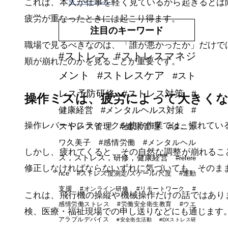
これは、本人が仕事を軽く見ているから起きるとは
堅・ベテラン）
疲労が重なったときには起こり得ます。
注目のキーワード
職場で見るべきなのは、「誰が悪かったか」だけで
#ストレス
#ストレスマネジ
順が崩れたのかを見ることが重要です。
メント
#ストレスケア
#スト
レス予防研修
#ストレス対策
#
操作ミスは、疲労によって大きく
健康経営
#メンタルヘルス対策
#
操作レバーやスティックを使う作業では、慣れてい
ストレス管理
#健康管理
#タニカ
ワ久美子
#感情労働
#メンタルヘル
しかし、疲れてくると、その自然な調整が崩れるこ
ス，ストレス，研修，健康経営
#refere
修正しなければならないずれに気づいても、そのま
nce
#ストレス度測定/スケール/尺度
#運動
支援
#オンライン研修
#リモートワーク
#
これは、飛行機の操縦や機械操作だけの話ではあり
感情労働ストレス
#労働安全衛生教育
#ウエ
検、医療・福祉現場での申し送りなどにも通じます
アラブルデバイス
#安全衛生活動
#DXストレス研