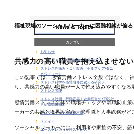
介護・福祉職の感
情労働ストレス
福祉現場のソーシャルワーカーに困難相談が偏る
News & Topics
カテゴリー
お知らせ
共感力の高い職員を抱え込ませない
シニア層（キャリア後期の健康支援）
ストレス性痛み・コリ改善（セルフケア/タニ
カワメソッド）
この記事では、感情労働ストレス全般ではなく、
ストレス科学を職場研修に変える研究ノート
り、共感力の高い職員が一人で抱え込みやすくなる
ストレス管理
ストレス計測・行動変容｜健康経営のKPI設計
感情労働ストレス全体の職場チェックや離職防止策
と研修効果測定
ーカーの共感と境界設定を、管理職と人事総務がど
デスクワーカーの健康支援
メディア
ソーシャルワーカーには、利用者や家族の不安、怒
ユーストレス（良性ストレス）