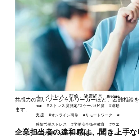
堅・ベテラン）
注目のキーワード
#ストレス
#ストレスマネジ
メント
#ストレスケア
#スト
レス予防研修
#ストレス対策
#
健康経営
#メンタルヘルス対策
#
ストレス管理
#健康管理
#タニカ
ワ久美子
#感情労働
#メンタルヘル
ス，ストレス，研修，健康経営
#refere
共感力の高いソーシャルワーカーほど、困難相談
nce
#ストレス度測定/スケール/尺度
#運動
ます。
支援
#オンライン研修
#リモートワーク
#
感情労働ストレス
#労働安全衛生教育
#ウエ
企業担当者の違和感は、聞き上手な
アラブルデバイス
#安全衛生活動
#DXストレス研