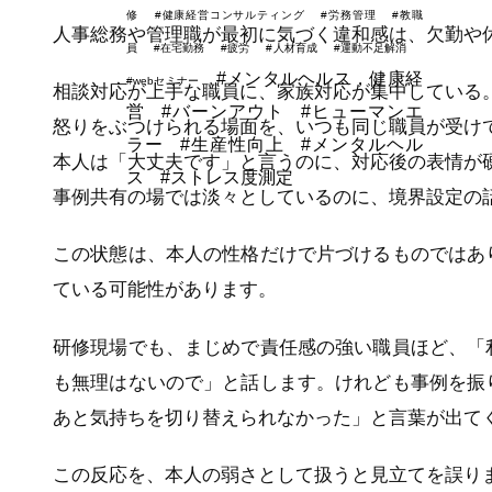
修
#健康経営コンサルティング
#労務管理
#教職
人事総務や管理職が最初に気づく違和感は、欠勤や
員
#在宅勤務
#疲労
#人材育成
#運動不足解消
#メンタルヘルス，健康経
#webセミナー
相談対応が上手な職員に、家族対応が集中している
営
#バーンアウト
#ヒューマンエ
怒りをぶつけられる場面を、いつも同じ職員が受け
ラー
#生産性向上
#メンタルヘル
本人は「大丈夫です」と言うのに、対応後の表情が
ス
#ストレス度測定
事例共有の場では淡々としているのに、境界設定の
この状態は、本人の性格だけで片づけるものではあ
ている可能性があります。
研修現場でも、まじめで責任感の強い職員ほど、「
も無理はないので」と話します。けれども事例を振
あと気持ちを切り替えられなかった」と言葉が出て
この反応を、本人の弱さとして扱うと見立てを誤り