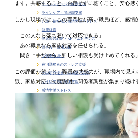
ます。共感すること、否定せずに聴くこと、安心感
ライフステージ別健康支援
ラインケア・管理職支援
しかし現場では、この専門性が高い職員ほど、感情
介護・福祉職の感情労働ストレス
健康経営
「この人なら落ち着いて対応できる」
健康経営戦略・KPI・エビデンス
「あの職員なら家族対応を任せられる」
働き方 × 健康支援
「聞き上手だから、難しい相談も受け止めてくれる
労働安全衛生
在宅勤務者のストレス支援
この評価が続くと、職員の共感力が、職場内で見え
大学研究連携・学術講演実績
談、家族対応、制度説明、関係者調整が集まり続け
女性従業員の健康支援
感情労働ストレス
月刊誌連載・専門寄稿
熱中症対策
研修・セミナー
職場訪問・現場分析
階層別ヘルスリテラシー（新人・若手・中