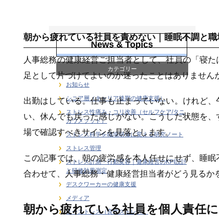
ストレス管理
朝から疲れている社員を責めない｜睡眠不調と職
News & Topics
人事総務の健康経営ご担当者として、社員の「寝た
カテゴリー
足として片づけてよいのか迷ったことはありません
お知らせ
シニア層（キャリア後期の健康支援）
出勤はしている。仕事も止まっていない。けれど、
ストレス性痛み・コリ改善（セルフケア/タニ
い、休んでも戻った感じがない。こうした状態を、
カワメソッド）
場で確認すべきサインを見落とします。
ストレス科学を職場研修に変える研究ノート
ストレス管理
この記事では、朝の疲労感を本人任せにせず、睡眠
ストレス計測・行動変容｜健康経営のKPI設計
と研修効果測定
合わせて、人事総務・健康経営担当者がどう見るか
デスクワーカーの健康支援
メディア
朝から疲れている社員を個人責任
ユーストレス（良性ストレス）