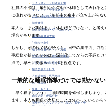
ライフステージ別健康支援
社員の不調は、最初から欠勤や休職として表れると
ラインケア・管理職支援
に疲れが抜けない」「午前中の集中が立ち上がらな
介護・福祉職の感情労働ストレス
健康経営
本人も「まだ働ける」「休むほどではない」と考え
健康経営戦略・KPI・エビデンス
場合があります。
働き方 × 健康支援
労働安全衛生
しかし、朝の疲労感が続くと、日中の集中力、判断
在宅勤務者のストレス支援
事総務が拾いたいのは、深刻化してからの不調だけ
大学研究連携・学術講演実績
点で、早めに支援へつなげる視点です。
女性従業員の健康支援
感情労働ストレス
月刊誌連載・専門寄稿
一般的な睡眠指導だけでは動かない
熱中症対策
研修・セミナー
「早く寝ましょう」「睡眠時間を確保しましょう」
職場訪問・現場分析
ます。本人も睡眠が大切なことは分かっているから
階層別ヘルスリテラシー（新人・若手・中