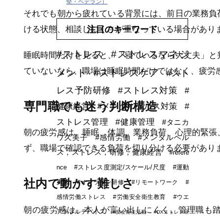
堅・ベテラン）
それでも朝から疲れている背景には、前日の業務負
注目のキーワード
ける状態、相談しにくさが重なっている場合があり
#ストレス
#ストレスマネジ
睡眠時間だけを見ると、「寝ているなら大丈夫」と
ていないなら、職場は睡眠時間だけではなく、疲労
メント
#ストレスケア
#スト
レス予防研修
#ストレス対策
#
専門職でも迷う判断構造
健康経営
#メンタルヘルス対策
#
ストレス管理
#健康管理
#タニカ
朝の疲労感は、睡眠、体調、業務負荷、心理的緊張
ワ久美子
#感情労働
#メンタルヘル
ず、職場で確認できる負荷を切り分ける必要があり
ス，ストレス，研修，健康経営
#refere
nce
#ストレス度測定/スケール/尺度
#運動
社内で動かす難しさ
支援
#オンライン研修
#リモートワーク
#
感情労働ストレス
#労働安全衛生教育
#ウエ
朝の疲労感は、本人が言い出しにくく、管理職も
アラブルデバイス
#安全衛生活動
#DXストレス研