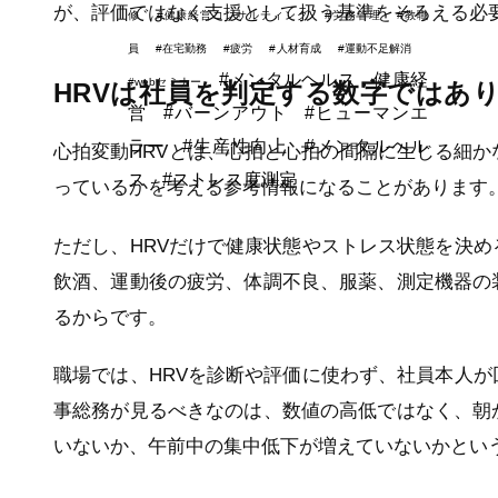
が、評価ではなく支援として扱う基準をそろえる必
修
#健康経営コンサルティング
#労務管理
#教職
員
#在宅勤務
#疲労
#人材育成
#運動不足解消
#メンタルヘルス，健康経
#webセミナー
HRVは社員を判定する数字ではあ
営
#バーンアウト
#ヒューマンエ
ラー
#生産性向上
#メンタルヘル
心拍変動HRVとは、心拍と心拍の間隔に生じる細か
ス
#ストレス度測定
っているかを考える参考情報になることがあります
ただし、HRVだけで健康状態やストレス状態を決
飲酒、運動後の疲労、体調不良、服薬、測定機器の
るからです。
職場では、HRVを診断や評価に使わず、社員本人
事総務が見るべきなのは、数値の高低ではなく、朝
いないか、午前中の集中低下が増えていないかとい