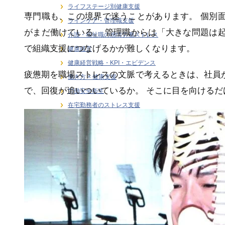
ライフステージ別健康支援
専門職も、この境界で迷うことがあります。 個別
ラインケア・管理職支援
がまだ働けている。 管理職からは「大きな問題は
介護・福祉職の感情労働ストレス
で組織支援につなげるかが難しくなります。
健康経営
健康経営戦略・KPI・エビデンス
疲憊期を職場ストレスの文脈で考えるときは、社員
働き方 × 健康支援
で、回復が追いついているか。 そこに目を向ける
労働安全衛生
在宅勤務者のストレス支援
大学研究連携・学術講演実績
女性従業員の健康支援
感情労働ストレス
月刊誌連載・専門寄稿
熱中症対策
研修・セミナー
職場訪問・現場分析
階層別ヘルスリテラシー（新人・若手・中