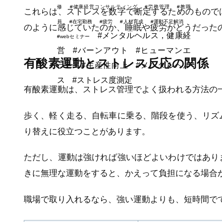
修
#健康経営コンサルティング
#労務管理
#教職
これらは、ストレスを数字で断定するためのもので
員
#在宅勤務
#疲労
#人材育成
#運動不足解消
のように感じていたのか、睡眠や疲労がどうだった
#メンタルヘルス，健康経
#webセミナー
営
#バーンアウト
#ヒューマンエ
有酸素運動とストレス反応の関係
ラー
#生産性向上
#メンタルヘル
ス
#ストレス度測定
有酸素運動は、ストレス管理でよく扱われる方法の
歩く、軽く走る、自転車に乗る、階段を使う、リズ
り替えに役立つことがあります。
ただし、運動は強ければ強いほどよいわけではあり
きに無理な運動をすると、かえって負担になる場合
職場で取り入れるなら、強い運動よりも、短時間で