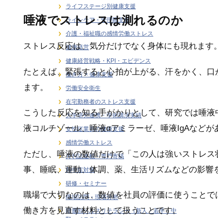
ライフステージ別健康支援
唾液でストレスは測れるのか
ラインケア・管理職支援
介護・福祉職の感情労働ストレス
ストレス反応は、気分だけでなく身体にも現れます
健康経営
健康経営戦略・KPI・エビデンス
たとえば、緊張すると心拍が上がる、汗をかく、口
働き方 × 健康支援
ます。
労働安全衛生
在宅勤務者のストレス支援
こうした反応を知る手がかりとして、研究では唾液
大学研究連携・学術講演実績
液コルチゾール、唾液αアミラーゼ、唾液IgAなどが
女性従業員の健康支援
感情労働ストレス
ただし、唾液の数値だけで「この人は強いストレス
月刊誌連載・専門寄稿
事、睡眠、運動、体調、薬、生活リズムなどの影響
熱中症対策
研修・セミナー
職場で大切なのは、数値を社員の評価に使うことで
職場訪問・現場分析
働き方を見直す材料として扱うことです。
階層別ヘルスリテラシー（新人・若手・中