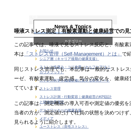
ストレス計測・行
動変容｜健康経営
のKPI設計と研修
効果測定
News & Topics
唾液ストレス測定｜有酸素運動と健康経営での見
カテゴリー
この記事では、唾液で見るストレス反応と、有酸素
お知らせ
本は
「ストレス管理（Self-Management）とは」
で
シニア層（キャリア後期の健康支援）
ストレス性痛み・コリ改善（セルフケア/タニ
同じストレス管理でも、本記事は一般的なストレス
カワメソッド）
ーゼ、有酸素運動、疲労感、気分の変化を、健康経
ストレス科学を職場研修に変える研究ノート
てています。
ストレス管理
ストレス計測・行動変容｜健康経営のKPI設計
と研修効果測定
この記事は、測定機器の導入可否や測定値の優劣を
デスクワーカーの健康支援
当者の方が、測定値だけで社員の状態を決めつけず
メディア
見られるように紹介します。
ユーストレス（良性ストレス）