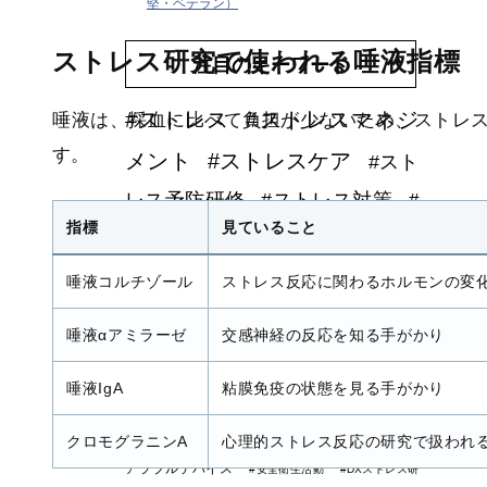
堅・ベテラン）
ストレス研究で使われる唾液指標
注目のキーワード
#ストレス
#ストレスマネジ
唾液は、採血に比べて負担が少ないため、ストレ
す。
メント
#ストレスケア
#スト
レス予防研修
#ストレス対策
#
指標
見ていること
健康経営
#メンタルヘルス対策
#
ストレス管理
#健康管理
#タニカ
唾液コルチゾール
ストレス反応に関わるホルモンの変
ワ久美子
#感情労働
#メンタルヘル
唾液αアミラーゼ
交感神経の反応を知る手がかり
ス，ストレス，研修，健康経営
#refere
nce
#ストレス度測定/スケール/尺度
#運動
唾液IgA
粘膜免疫の状態を見る手がかり
支援
#オンライン研修
#リモートワーク
#
感情労働ストレス
#労働安全衛生教育
#ウエ
クロモグラニンA
心理的ストレス反応の研究で扱われ
アラブルデバイス
#安全衛生活動
#DXストレス研