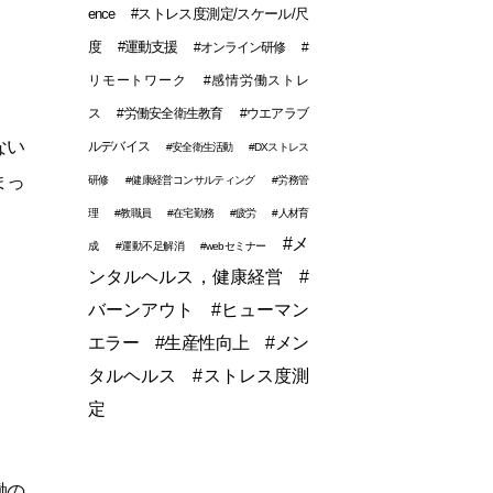
ence
#ストレス度測定/スケール/尺
度
#運動支援
#オンライン研修
#
リモートワーク
#感情労働ストレ
ス
#労働安全衛生教育
#ウエアラブ
ない
ルデバイス
#安全衛生活動
#DXストレス
まっ
研修
#健康経営コンサルティング
#労務管
理
#教職員
#在宅勤務
#疲労
#人材育
#メ
成
#運動不足解消
#webセミナー
ンタルヘルス，健康経営
#
バーンアウト
#ヒューマン
エラー
#生産性向上
#メン
タルヘルス
#ストレス度測
定
働の