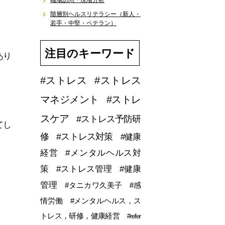
職場訪問・現場分析
階層別ヘルスリテラシー（新人・
若手・中堅・ベテラン）
注目のキーワード
あり
#ストレス
#ストレス
マネジメント
#ストレ
スケア
#ストレス予防研
てし
修
#ストレス対策
#健康
経営
#メンタルヘルス対
策
#ストレス管理
#健康
管理
#タニカワ久美子
#感
情労働
#メンタルヘルス，ス
トレス，研修，健康経営
#refer