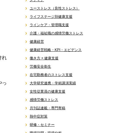
メディア
ユーストレス（良性ストレス）
ライフステージ別健康支援
ラインケア・管理職支援
介護・福祉職の感情労働ストレス
健康経営
健康経営戦略・KPI・エビデンス
けれ
働き方 × 健康支援
労働安全衛生
在宅勤務者のストレス支援
やっ
大学研究連携・学術講演実績
女性従業員の健康支援
感情労働ストレス
月刊誌連載・専門寄稿
熱中症対策
研修・セミナー