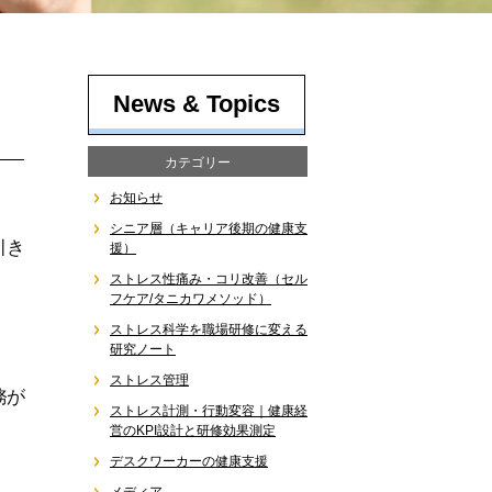
News & Topics
カテゴリー
お知らせ
シニア層（キャリア後期の健康支
引き
援）
ストレス性痛み・コリ改善（セル
フケア/タニカワメソッド）
ストレス科学を職場研修に変える
研究ノート
ストレス管理
務が
ストレス計測・行動変容｜健康経
営のKPI設計と研修効果測定
デスクワーカーの健康支援