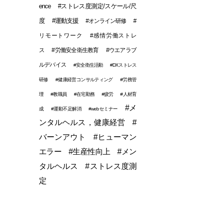
ence
#ストレス度測定/スケール/尺
度
#運動支援
#オンライン研修
#
リモートワーク
#感情労働ストレ
ス
#労働安全衛生教育
#ウエアラブ
ルデバイス
#安全衛生活動
#DXストレス
研修
#健康経営コンサルティング
#労務管
理
#教職員
#在宅勤務
#疲労
#人材育
#メ
成
#運動不足解消
#webセミナー
ンタルヘルス，健康経営
#
バーンアウト
#ヒューマン
エラー
#生産性向上
#メン
タルヘルス
#ストレス度測
定