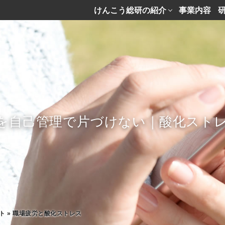
けんこう総研の紹介
事業内容
を自己管理で片づけない｜酸化スト
ト
»
職場疲労と酸化ストレス