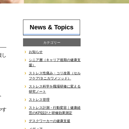
News & Topics
カテゴリー
お知らせ
復し
シニア層（キャリア後期の健康支
援）
ストレス性痛み・コリ改善（セル
フケア/タニカワメソッド）
ストレス科学を職場研修に変える
研究ノート
。
ストレス管理
ストレス計測・行動変容｜健康経
やす
営のKPI設計と研修効果測定
デスクワーカーの健康支援