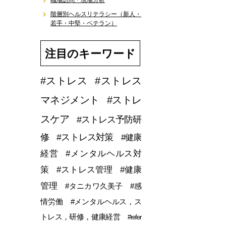
職場訪問・現場分析
階層別ヘルスリテラシー（新人・
若手・中堅・ベテラン）
注目のキーワード
#ストレス
#ストレス
マネジメント
#ストレ
スケア
#ストレス予防研
修
#ストレス対策
#健康
経営
#メンタルヘルス対
策
#ストレス管理
#健康
管理
#タニカワ久美子
#感
情労働
#メンタルヘルス，ス
トレス，研修，健康経営
#refer