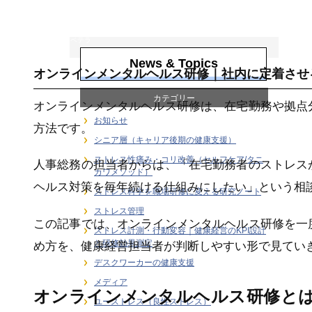
階層別ヘルスリテ
ラシー（新人・若
手・中堅・ベテラ
ン）
News & Topics
オンラインメンタルヘルス研修｜社内に定着させ
カテゴリー
オンラインメンタルヘルス研修は、在宅勤務や拠点
お知らせ
方法です。
シニア層（キャリア後期の健康支援）
ストレス性痛み・コリ改善（セルフケア/タニ
人事総務の担当者からは、「在宅勤務者のストレス
カワメソッド）
ヘルス対策を毎年続ける仕組みにしたい」という相
ストレス科学を職場研修に変える研究ノート
ストレス管理
この記事では、オンラインメンタルヘルス研修を一
ストレス計測・行動変容｜健康経営のKPI設計
と研修効果測定
め方を、健康経営担当者が判断しやすい形で見てい
デスクワーカーの健康支援
メディア
オンラインメンタルヘルス研修と
ユーストレス（良性ストレス）