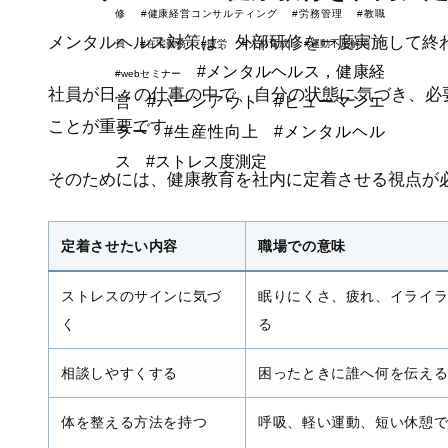
修
#健康経営コンサルティング
#労務管理
#教職
メンタルヘルス対策は、外部研修を一度実施して終
員
#在宅勤務
#疲労
#人材育成
#運動不足解消
#メンタルヘルス，健康経
#webセミナー
社員が日々の仕事の中で、自分の状態に気づき、必
営
#バーンアウト
#ヒューマンエ
ことが重要です。
ラー
#生産性向上
#メンタルヘル
ス
#ストレス度測定
そのためには、健康教育を社内に定着させる視点が
定着させたい内容
職場での意味
ストレスのサインに気づ
眠りにくさ、疲れ、イライ
く
る
相談しやすくする
困ったときに誰へ何を伝え
体を整える方法を持つ
呼吸、軽い運動、短い休憩