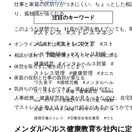
堅・ベテラン）
仕事と家庭の区切りがつきにくい。ちょっとした相
り、孤独感が強くなる。
注目のキーワード
このような状態では、社員が不調を抱えていても、
#ストレス
#ストレスマネジ
メント
#ストレスケア
#スト
オンライン会議では元気そうに見える
レス予防研修
#ストレス対策
#
相談が遅れて、問題が大きくなってから表に出る
健康経営
#メンタルヘルス対策
#
休憩を取らずに働き続けてしまう
ストレス管理
#健康管理
#タニカ
家庭の役割と仕事の負担が重なる
ワ久美子
#感情労働
#メンタルヘル
気持ちの切り替えができず、疲れが残りやすい
ス，ストレス，研修，健康経営
#refere
人事総務・健康経営担当者が見るべきなのは、在宅
nce
#ストレス度測定/スケール/尺度
#運動
でストレスを抱え込まない仕組みがあるかどうかで
支援
#オンライン研修
#リモートワーク
#
感情労働ストレス
#労働安全衛生教育
#ウエ
メンタルヘルス健康教育を社内に
アラブルデバイス
#安全衛生活動
#DXストレス研