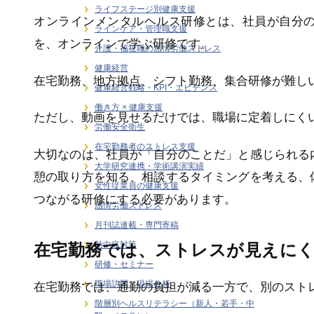
ライフステージ別健康支援
オンラインメンタルヘルス研修とは、社員が自分
ラインケア・管理職支援
を、オンラインで学ぶ研修です。
介護・福祉職の感情労働ストレス
健康経営
在宅勤務、地方拠点、シフト勤務、集合研修が難し
健康経営戦略・KPI・エビデンス
働き方 × 健康支援
ただし、動画を見せるだけでは、職場に定着しにく
労働安全衛生
在宅勤務者のストレス支援
大切なのは、社員が「自分のことだ」と感じられる
大学研究連携・学術講演実績
憩の取り方を知る、相談するタイミングを考える、
女性従業員の健康支援
つながる研修にする必要があります。
感情労働ストレス
月刊誌連載・専門寄稿
熱中症対策
在宅勤務では、ストレスが見えに
研修・セミナー
職場訪問・現場分析
在宅勤務では、通勤の負担が減る一方で、別のスト
階層別ヘルスリテラシー（新人・若手・中