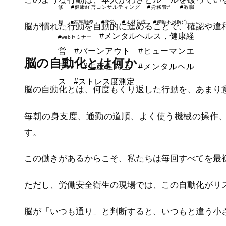
修
#健康経営コンサルティング
#労務管理
#教職
員
#在宅勤務
#疲労
#人材育成
#運動不足解消
脳が慣れた行動を自動的に進めることで、確認や違
#メンタルヘルス，健康経
#webセミナー
営
#バーンアウト
#ヒューマンエ
脳の自動化とは何か
ラー
#生産性向上
#メンタルヘル
ス
#ストレス度測定
脳の自動化とは、何度もくり返した行動を、あまり
毎朝の身支度、通勤の道順、よく使う機械の操作
す。
この働きがあるからこそ、私たちは毎回すべてを最
ただし、労働安全衛生の現場では、この自動化がリ
脳が「いつも通り」と判断すると、いつもと違う小