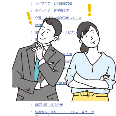
ライフステージ別健康支援
ラインケア・管理職支援
介護・福祉職の感情労働ストレス
健康経営
健康経営戦略・KPI・エビデンス
働き方 × 健康支援
労働安全衛生
在宅勤務者のストレス支援
大学研究連携・学術講演実績
女性従業員の健康支援
感情労働ストレス
月刊誌連載・専門寄稿
熱中症対策
研修・セミナー
職場訪問・現場分析
階層別ヘルスリテラシー（新人・若手・中