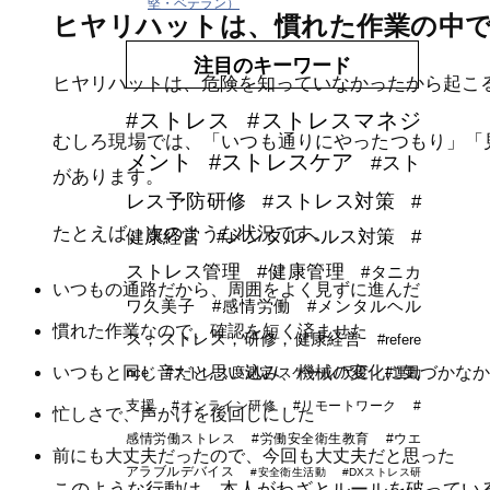
堅・ベテラン）
ヒヤリハットは、慣れた作業の中
注目のキーワード
ヒヤリハットは、危険を知っていなかったから起こ
#ストレス
#ストレスマネジ
むしろ現場では、「いつも通りにやったつもり」「
メント
#ストレスケア
#スト
があります。
レス予防研修
#ストレス対策
#
たとえば、次のような状況です。
健康経営
#メンタルヘルス対策
#
ストレス管理
#健康管理
#タニカ
いつもの通路だから、周囲をよく見ずに進んだ
ワ久美子
#感情労働
#メンタルヘル
慣れた作業なので、確認を短く済ませた
ス，ストレス，研修，健康経営
#refere
いつもと同じ音だと思い込み、機械の変化に気づかなか
nce
#ストレス度測定/スケール/尺度
#運動
支援
#オンライン研修
#リモートワーク
#
忙しさで、声かけを後回しにした
感情労働ストレス
#労働安全衛生教育
#ウエ
前にも大丈夫だったので、今回も大丈夫だと思った
アラブルデバイス
#安全衛生活動
#DXストレス研
このような行動は、本人がわざとルールを破ってい