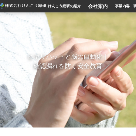
会社案内
けんこう総研の紹介
事業内容
ヒヤリハットと脳の自動化｜
確認漏れを防ぐ安全教育