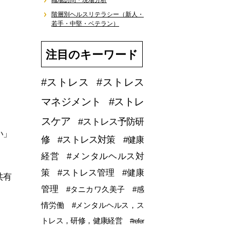
職場訪問・現場分析
階層別ヘルスリテラシー（新人・
若手・中堅・ベテラン）
注目のキーワード
#ストレス
#ストレス
マネジメント
#ストレ
スケア
#ストレス予防研
い」
修
#ストレス対策
#健康
経営
#メンタルヘルス対
策
#ストレス管理
#健康
共有
管理
#タニカワ久美子
#感
情労働
#メンタルヘルス，ス
トレス，研修，健康経営
#refer