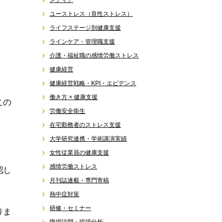
メディア
ユーストレス（良性ストレス）
ライフステージ別健康支援
ラインケア・管理職支援
介護・福祉職の感情労働ストレス
健康経営
健康経営戦略・KPI・エビデンス
働き方 × 健康支援
この
労働安全衛生
在宅勤務者のストレス支援
大学研究連携・学術講演実績
女性従業員の健康支援
感情労働ストレス
認し
月刊誌連載・専門寄稿
熱中症対策
研修・セミナー
りま