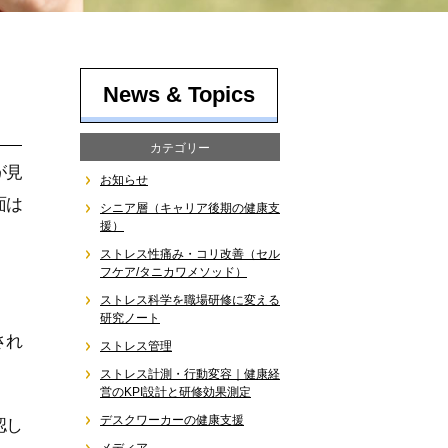
News & Topics
カテゴリー
が見
お知らせ
面は
シニア層（キャリア後期の健康支
援）
ストレス性痛み・コリ改善（セル
フケア/タニカワメソッド）
ストレス科学を職場研修に変える
研究ノート
され
ストレス管理
ストレス計測・行動変容｜健康経
営のKPI設計と研修効果測定
デスクワーカーの健康支援
認し