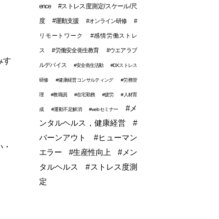
ence
#ストレス度測定/スケール/尺
度
#運動支援
#オンライン研修
#
リモートワーク
#感情労働ストレ
ス
#労働安全衛生教育
#ウエアラブ
みす
ルデバイス
#安全衛生活動
#DXストレス
研修
#健康経営コンサルティング
#労務管
理
#教職員
#在宅勤務
#疲労
#人材育
#メ
成
#運動不足解消
#webセミナー
ンタルヘルス，健康経営
#
バーンアウト
#ヒューマン
い・
エラー
#生産性向上
#メン
タルヘルス
#ストレス度測
定