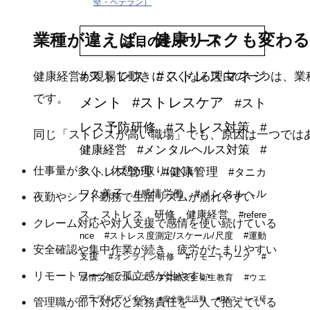
堅・ベテラン）
業種が違えば、健康リスクも変わ
注目のキーワード
#ストレス
#ストレスマネジ
健康経営が現場で動きにくくなる理由の一つは、業
です。
メント
#ストレスケア
#スト
レス予防研修
#ストレス対策
#
同じ「ストレスが高い職場」でも、原因は一つでは
健康経営
#メンタルヘルス対策
#
仕事量が多く、休憩が取りにくい
ストレス管理
#健康管理
#タニカ
ワ久美子
#感情労働
#メンタルヘル
夜勤やシフト勤務で生活リズムが崩れやすい
ス，ストレス，研修，健康経営
#refere
クレーム対応や対人支援で感情を使い続けている
nce
#ストレス度測定/スケール/尺度
#運動
安全確認や集中作業が続き、疲労がたまりやすい
支援
#オンライン研修
#リモートワーク
#
リモートワークで孤立感が出やすい
感情労働ストレス
#労働安全衛生教育
#ウエ
アラブルデバイス
#安全衛生活動
#DXストレス研
管理職が部下対応と業務責任を一人で抱えている