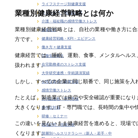
ライフステージ別健康支援
業種別健康経営戦略とは何か
ラインケア・管理職支援
介護・福祉職の感情労働ストレス
業種別健康経営戦略とは、自社の業種や働き方に合
健康経営
方です。
健康経営戦略・KPI・エビデンス
働き方 × 健康支援
健康経営では、睡眠、運動、食事、メンタルヘルス
労働安全衛生
在宅勤務者のストレス支援
扱われます。
大学研究連携・学術講演実績
しかし、すべての企業に同じ順番で、同じ施策を入
女性従業員の健康支援
感情労働ストレス
たとえば、製造業では疲労や安全確認が重要になり
月刊誌連載・専門寄稿
大きくなります。IT・専門職では、長時間の集中や
熱中症対策
研修・セミナー
この違いを見ないまま健康経営を進めると、現場で
職場訪問・現場分析
くなります。
階層別ヘルスリテラシー（新人・若手・中