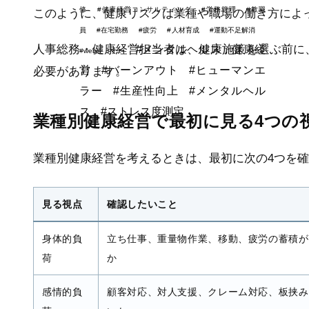
修
#健康経営コンサルティング
#労務管理
#教職
このように、健康リスクは業種や職場の働き方によ
員
#在宅勤務
#疲労
#人材育成
#運動不足解消
人事総務・健康経営担当者は、健康施策を選ぶ前に
#メンタルヘルス，健康経
#webセミナー
営
#バーンアウト
#ヒューマンエ
必要があります。
ラー
#生産性向上
#メンタルヘル
ス
#ストレス度測定
業種別健康経営で最初に見る4つの
業種別健康経営を考えるときは、最初に次の4つを
見る視点
確認したいこと
身体的負
立ち仕事、重量物作業、移動、疲労の蓄積が
荷
か
感情的負
顧客対応、対人支援、クレーム対応、板挟み