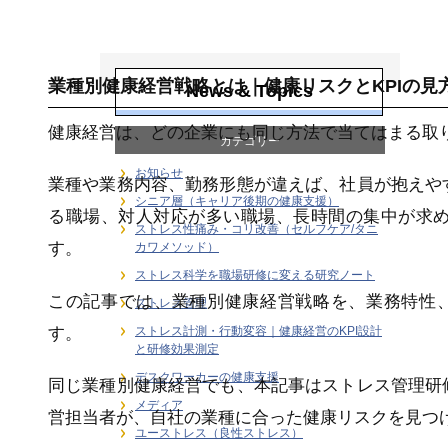
健康経営戦略・
KPI・エビデンス
業種別健康経営戦略とは｜健康リスクとKPIの見
News & Topics
健康経営は、どの企業にも同じ方法で当てはまる取
カテゴリー
お知らせ
業種や業務内容、勤務形態が違えば、社員が抱えや
シニア層（キャリア後期の健康支援）
る職場、対人対応が多い職場、長時間の集中が求
ストレス性痛み・コリ改善（セルフケア/タニ
す。
カワメソッド）
ストレス科学を職場研修に変える研究ノート
この記事では、業種別健康経営戦略を、業務特性、
ストレス管理
す。
ストレス計測・行動変容｜健康経営のKPI設計
と研修効果測定
デスクワーカーの健康支援
同じ業種別健康経営でも、本記事はストレス管理研
メディア
営担当者が、自社の業種に合った健康リスクを見つ
ユーストレス（良性ストレス）