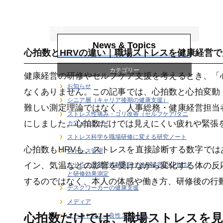
ストレス計測・行
動変容｜健康経営
のKPI設計と研修
効果測定
News & Topics
心拍数とHRVの違い｜職場ストレスを健康経営
カテゴリー
健康経営の研修やセルフケア支援を考えるとき、「
お知らせ
なくありません。この記事では、心拍数と心拍変動
シニア層（キャリア後期の健康支援）
難しい測定理論ではなく、人事総務・健康経営担当
ストレス性痛み・コリ改善（セルフケア/タニ
にしました。心拍数だけでは見えにくい疲れや緊張を
カワメソッド）
ストレス科学を職場研修に変える研究ノート
心拍数もHRVも、ストレスを直接診断する数字で
ストレス管理
イン、気温などの影響を受けながら変化する体の反
ストレス計測・行動変容｜健康経営のKPI設計
と研修効果測定
するのではなく、本人の体感や働き方、研修後の行
デスクワーカーの健康支援
メディア
心拍数だけでは、職場ストレスを
ユーストレス（良性ストレス）