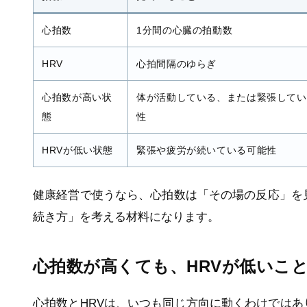
修
#健康経営コンサルティング
#労務管理
#教職
心拍数
1分間の心臓の拍動数
員
#在宅勤務
#疲労
#人材育成
#運動不足解消
#メンタルヘルス，健康経
#webセミナー
HRV
心拍間隔のゆらぎ
営
#バーンアウト
#ヒューマンエ
ラー
#生産性向上
#メンタルヘル
心拍数が高い状
体が活動している、または緊張してい
ス
#ストレス度測定
態
性
HRVが低い状態
緊張や疲労が続いている可能性
健康経営で使うなら、心拍数は「その場の反応」を
続き方」を考える材料になります。
心拍数が高くても、HRVが低いこ
心拍数とHRVは、いつも同じ方向に動くわけでは