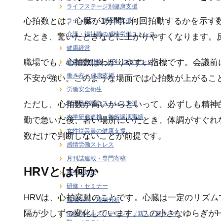
ライフステージ別健康支援
心拍数とは、心臓が1分間に何回拍動するかを示す
ラインケア・管理職支援
介護・福祉職の感情労働ストレス
たとき、驚いたときなどに上がりやすくなります。
健康経営
職場でも、心拍数はわかりやすい指標です。会議前
健康経営戦略・KPI・エビデンス
働き方 × 健康支援
不安が強い。このような場面では心拍数が上がるこ
労働安全衛生
ただし、心拍数が高いからといって、必ずしも精神
在宅勤務者のストレス支援
大学研究連携・学術講演実績
勤で急いだ後、暑い場所にいたとき、体調がすぐれ
女性従業員の健康支援
数だけで判断しないことが前提です。
感情労働ストレス
月刊誌連載・専門寄稿
HRVとは何か
熱中症対策
研修・セミナー
HRVは、心拍変動のことです。心臓は一定のリズ
職場訪問・現場分析
隔が少しずつ変化しています。この小さなゆらぎがH
階層別ヘルスリテラシー（新人・若手・中