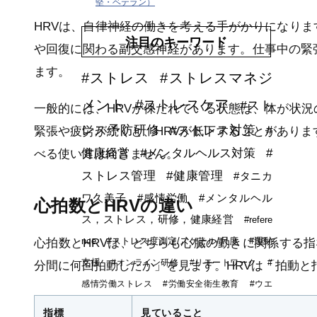
堅・ベテラン）
HRVは、自律神経の働きを考える手がかりになり
注目のキーワード
や回復に関わる副交感神経があります。仕事中の緊
ます。
#ストレス
#ストレスマネジ
メント
#ストレスケア
#スト
一般的には、HRVが保たれている状態は、体が状
レス予防研修
#ストレス対策
#
緊張や疲労が続くと、HRVが低下することがありま
健康経営
#メンタルヘルス対策
#
べる使い方は向きません。
ストレス管理
#健康管理
#タニカ
ワ久美子
#感情労働
#メンタルヘル
心拍数とHRVの違い
ス，ストレス，研修，健康経営
#refere
nce
#ストレス度測定/スケール/尺度
#運動
心拍数とHRVは、どちらも心臓の動きに関係する
支援
#オンライン研修
#リモートワーク
#
分間に何回拍動したか」を見ます。HRVは「拍動と
感情労働ストレス
#労働安全衛生教育
#ウエ
アラブルデバイス
#安全衛生活動
#DXストレス研
指標
見ていること