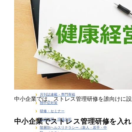
ライフステージ別健康支援
ラインケア・管理職支援
介護・福祉職の感情労働ストレス
健康経営
健康経営戦略・KPI・エビデンス
働き方 × 健康支援
労働安全衛生
在宅勤務者のストレス支援
大学研究連携・学術講演実績
女性従業員の健康支援
感情労働ストレス
月刊誌連載・専門寄稿
中小企業では、ストレス管理研修を誰向けに設
熱中症対策
研修・セミナー
中小企業でストレス管理研修を入
職場訪問・現場分析
階層別ヘルスリテラシー（新人・若手・中