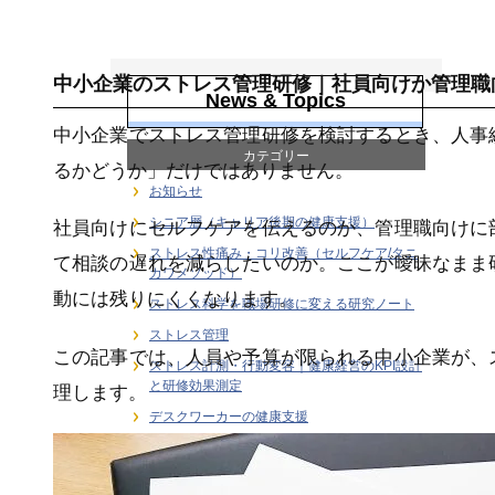
ストレス管理
中小企業のストレス管理研修｜社員向けか管理職
News & Topics
中小企業でストレス管理研修を検討するとき、人事
カテゴリー
るかどうか」だけではありません。
お知らせ
シニア層（キャリア後期の健康支援）
社員向けにセルフケアを伝えるのか、管理職向けに
ストレス性痛み・コリ改善（セルフケア/タニ
て相談の遅れを減らしたいのか。ここが曖昧なまま
カワメソッド）
動には残りにくくなります。
ストレス科学を職場研修に変える研究ノート
ストレス管理
この記事では、人員や予算が限られる中小企業が、
ストレス計測・行動変容｜健康経営のKPI設計
と研修効果測定
理します。
デスクワーカーの健康支援
メディア
ユーストレス（良性ストレス）