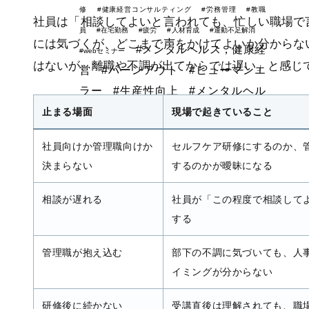
修
#健康経営コンサルティング
#労務管理
#教職
社員は「相談してよいと言われても、忙しい職場で
員
#在宅勤務
#疲労
#人材育成
#運動不足解消
には気づくが、どこまで声をかけてよいか分からな
#メンタルヘルス，健康経
#webセミナー
はないが、離職や不調が出てからでは遅い」と感じ
営
#バーンアウト
#ヒューマンエ
ラー
#生産性向上
#メンタルヘル
ス
#ストレス度測定
止まる場面
現場で起きていること
社員向けか管理職向けか
セルフケア研修にするのか、
決まらない
するのかが曖昧になる
相談が遅れる
社員が「この程度で相談して
する
管理職が抱え込む
部下の不調に気づいても、人
イミングが分からない
研修後に続かない
受講直後は理解されても、職