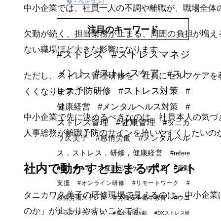
堅・ベテラン）
中小企業では、社員一人の不調や離職が、職場全体
注目のキーワード
欠勤が続く、担当業務が止まる、周囲の負担が増え
ない職場ほど大きな影響になります。
#ストレス
#ストレスマネジ
メント
#ストレスケア
#スト
ただし、ストレス管理研修を「社員にセルフケアを
レス予防研修
#ストレス対策
#
くくなります。
健康経営
#メンタルヘルス対策
#
中小企業で先に決めるべきなのは、社員本人の気づ
ストレス管理
#健康管理
#タニカ
人事総務が離職予防のサインを拾いやすくしたいの
ワ久美子
#感情労働
#メンタルヘル
ス，ストレス，研修，健康経営
#refere
社内で動かすと止まるポイント
nce
#ストレス度測定/スケール/尺度
#運動
支援
#オンライン研修
#リモートワーク
#
タニカワ久美子の研修現場で見えるのは、中小企業
感情労働ストレス
#労働安全衛生教育
#ウエ
のか」が止まりやすいことです。
アラブルデバイス
#安全衛生活動
#DXストレス研