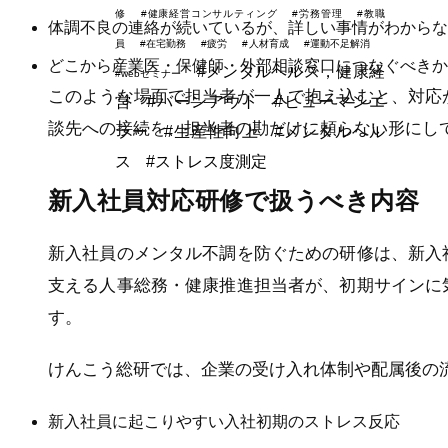
修
#健康経営コンサルティング
#労務管理
#教職
体調不良の連絡が続いているが、詳しい事情がわからな
員
#在宅勤務
#疲労
#人材育成
#運動不足解消
どこから産業医・保健師・外部相談窓口につなぐべきか
#メンタルヘルス，健康経
#webセミナー
このような場面で担当者が一人で抱え込むと、対応
営
#バーンアウト
#ヒューマンエ
談先への接続を、担当者の勘だけに頼らない形にし
ラー
#生産性向上
#メンタルヘル
ス
#ストレス度測定
新入社員対応研修で扱うべき内容
新入社員のメンタル不調を防ぐための研修は、新入
支える人事総務・健康推進担当者が、初期サインに
す。
けんこう総研では、企業の受け入れ体制や配属後の
新入社員に起こりやすい入社初期のストレス反応