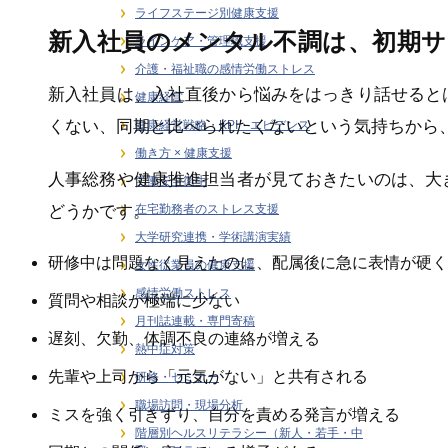
ライフステージ別健康支援
新入社員のメンタル不調は、初期
ラインケア・管理職支援
介護・福祉職の感情労働ストレス
新入社員は、入社直後から悩みをはっきり話せると
健康経営
くない、同期と比べられたくないという気持ちから
健康経営戦略・KPI・エビデンス
働き方 × 健康支援
人事総務や健康推進担当者が見ておきたいのは、大
労働安全衛生
どうかです。
在宅勤務者のストレス支援
大学研究連携・学術講演実績
研修中は問題なく見えたのに、配属後に急に表情が硬く
女性従業員の健康支援
感情労働ストレス
質問や相談が極端に少ない
月刊誌連載・専門寄稿
遅刻、欠勤、体調不良の連絡が増える
熱中症対策
先輩や上司から「元気がない」と共有される
研修・セミナー
職場訪問・現場分析
ミスを強く引きずり、自分を責める発言が増える
階層別ヘルスリテラシー（新人・若手・中