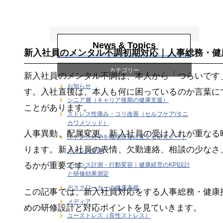
階層別ヘルスリテ
ラシー（新人・若
手・中堅・ベテラ
ン）
News & Topics
新入社員のメンタル不調初期対応｜人事総務・健
カテゴリー
新入社員のメンタル不調は、本人から「つらいです
お知らせ
す。入社直後は、本人も何に困っているのか言葉に
シニア層（キャリア後期の健康支援）
ことがあります。
ストレス性痛み・コリ改善（セルフケア/タニ
カワメソッド）
人事異動、配属変更、新入社員の受け入れが重なる
ストレス科学を職場研修に変える研究ノート
ります。新入社員の表情、欠勤連絡、相談の少なさ
ストレス管理
るかが重要です。
ストレス計測・行動変容｜健康経営のKPI設計
と研修効果測定
デスクワーカーの健康支援
この記事では、新入社員対応をする人事総務・健康
メディア
めの研修設計と対応ポイントを見ていきます。
ユーストレス（良性ストレス）