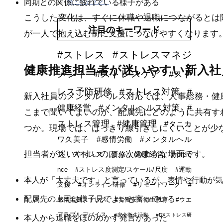
堅・ベテラン）
同期との関係に疲れている様子がある
こうした変化は、すぐに休職や退職につながるとは
注目のキーワード
が一人で抱え込む前に支援につなげやすくなります
#ストレス
#ストレスマネジ
健康推進担当者が迷いやすい新入社
メント
#ストレスケア
#スト
レス予防研修
#ストレス対策
#
新入社員のメンタルヘルス対応では、人事総務・健
健康経営
#メンタルヘルス対策
#
こまで聞いてよいのか、配属先にどのように共有す
ストレス管理
#健康管理
#タニカ
つか。現場では、はっきり線引きしにくいことが少
ワ久美子
#感情労働
#メンタルヘル
担当者が迷いやすいのは、次のような場面です。
ス，ストレス，研修，健康経営
#refere
nce
#ストレス度測定/スケール/尺度
#運動
本人が「大丈夫です」と言っているが、表情や行動が気
支援
#オンライン研修
#リモートワーク
#
配属先の上司は様子見でよいと言っている
感情労働ストレス
#労働安全衛生教育
#ウエ
アラブルデバイス
#安全衛生活動
#DXストレス研
本人から退職をほのめかす発言があった