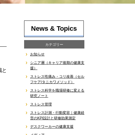
News & Topics
カテゴリー
お知らせ
シニア層（キャリア後期の健康支
援）
職と
ストレス性痛み・コリ改善（セル
フケア/タニカワメソッド）
ストレス科学を職場研修に変える
研究ノート
ストレス管理
ストレス計測・行動変容｜健康経
営のKPI設計と研修効果測定
デスクワーカーの健康支援