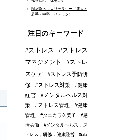
職場訪問・現場分析
階層別ヘルスリテラシー（新人・
若手・中堅・ベテラン）
注目のキーワード
#ストレス
#ストレス
マネジメント
#ストレ
スケア
#ストレス予防研
修
#ストレス対策
#健康
経営
#メンタルヘルス対
策
#ストレス管理
#健康
管理
#タニカワ久美子
#感
情労働
#メンタルヘルス，ス
トレス，研修，健康経営
#refer