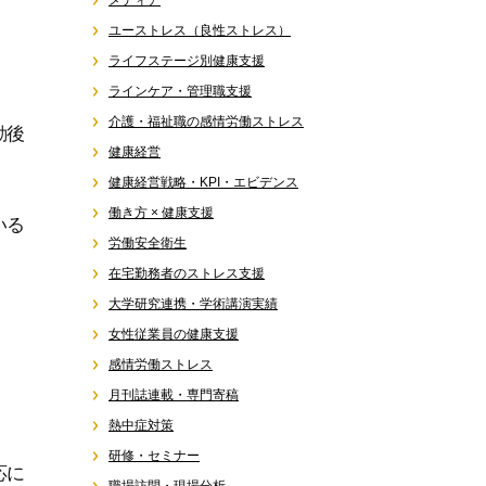
メディア
ユーストレス（良性ストレス）
ライフステージ別健康支援
ラインケア・管理職支援
介護・福祉職の感情労働ストレス
勤後
健康経営
健康経営戦略・KPI・エビデンス
働き方 × 健康支援
いる
労働安全衛生
在宅勤務者のストレス支援
大学研究連携・学術講演実績
女性従業員の健康支援
感情労働ストレス
月刊誌連載・専門寄稿
熱中症対策
研修・セミナー
応に