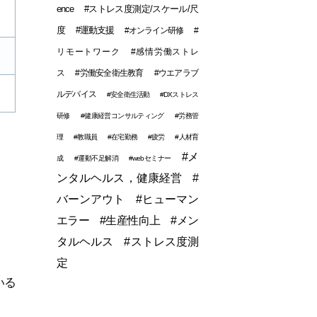
ence
#ストレス度測定/スケール/尺
度
#運動支援
#オンライン研修
#
リモートワーク
#感情労働ストレ
ス
#労働安全衛生教育
#ウエアラブ
ルデバイス
#安全衛生活動
#DXストレス
研修
#健康経営コンサルティング
#労務管
理
#教職員
#在宅勤務
#疲労
#人材育
#メ
成
#運動不足解消
#webセミナー
ンタルヘルス，健康経営
#
バーンアウト
#ヒューマン
エラー
#生産性向上
#メン
タルヘルス
#ストレス度測
定
いる