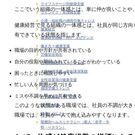
ライフステージ別健康支援
ここでいう組織の一体感とは、単に仲が良いことや
ラインケア・管理職支援
介護・福祉職の感情労働ストレス
健康経営で見る組織の一体感とは、社員が同じ方向
健康経営
有できている状態を指します。
健康経営戦略・KPI・エビデンス
働き方 × 健康支援
職場の目的や方針が共有されている
労働安全衛生
自分の役割や期待されていることがわかっている
在宅勤務者のストレス支援
大学研究連携・学術講演実績
困ったときに相談しやすい
女性従業員の健康支援
忙しい人を周囲が気づける
感情労働ストレス
ミスや不調を早めに共有できる
月刊誌連載・専門寄稿
このような状態がある職場では、社員の不調が大き
熱中症対策
研修・セミナー
職場では、社員が一人で抱え込みやすくなります。
階層別ヘルスリテラシー（新人・若手・中
堅・ベテラン）