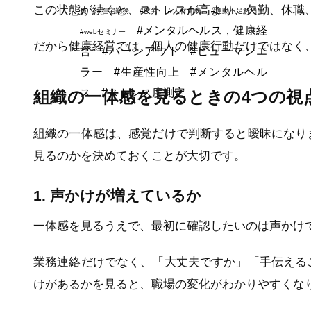
この状態が続くと、ストレスが高まり、欠勤、休職
員
#在宅勤務
#疲労
#人材育成
#運動不足解消
#メンタルヘルス，健康経
#webセミナー
だから健康経営では、個人の健康行動だけではなく
営
#バーンアウト
#ヒューマンエ
ラー
#生産性向上
#メンタルヘル
ス
#ストレス度測定
組織の一体感を見るときの4つの視
組織の一体感は、感覚だけで判断すると曖昧になり
見るのかを決めておくことが大切です。
1. 声かけが増えているか
一体感を見るうえで、最初に確認したいのは声かけ
業務連絡だけでなく、「大丈夫ですか」「手伝える
けがあるかを見ると、職場の変化がわかりやすくな