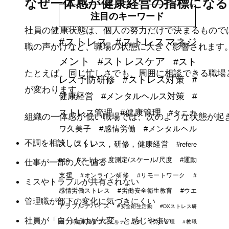
なぜ一体感が健康経営の指標になる
注目のキーワード
社員の健康状態は、個人の努力だけで決まるもので
#ストレス
#ストレスマネジ
職の声かけなど、職場の状態に大きく影響されます
メント
#ストレスケア
#スト
たとえば、同じ忙しさでも、周囲に相談できる職場
レス予防研修
#ストレス対策
#
が変わります。
健康経営
#メンタルヘルス対策
#
ストレス管理
#健康管理
#タニカ
組織の一体感が低い職場では、次のような状態が起
ワ久美子
#感情労働
#メンタルヘル
不調を相談しにくい
ス，ストレス，研修，健康経営
#refere
nce
#ストレス度測定/スケール/尺度
#運動
仕事が一部の人に偏る
支援
#オンライン研修
#リモートワーク
#
ミスやトラブルが共有されない
感情労働ストレス
#労働安全衛生教育
#ウエ
管理職が部下の変化に気づきにくい
アラブルデバイス
#安全衛生活動
#DXストレス研
社員が「自分だけが大変」と感じやすい
修
#健康経営コンサルティング
#労務管理
#教職