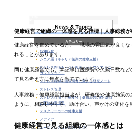
ストレス計測・行
動変容｜健康経営
のKPI設計と研修
効果測定
News & Topics
健康経営で組織の一体感を見る指標｜人事総務が
カテゴリー
健康経営を進めていると、「職場の雰囲気が良くな
お知らせ
れることがあります。
シニア層（キャリア後期の健康支援）
ストレス性痛み・コリ改善（セルフケア/タニ
同じ健康経営でも、本記事は医療費や欠勤日数など
カワメソッド）
て見る考え方に焦点を当てています。
ストレス科学を職場研修に変える研究ノート
ストレス管理
人事総務・健康経営担当者が、研修後や健康施策の
ストレス計測・行動変容｜健康経営のKPI設計
と研修効果測定
ように、相談しやすさ、助け合い、声かけの変化を
デスクワーカーの健康支援
メディア
健康経営で見る組織の一体感とは
ユーストレス（良性ストレス）