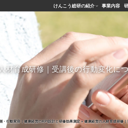
けんこう総研の紹介
事業内容
人材育成研修｜受講後の行動変化に
測・行動変容｜健康経営のKPI設計と研修効果測定
»
健康経営の人材育成研修｜