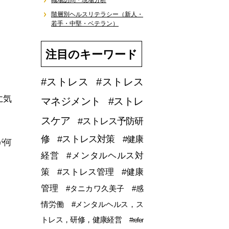
職場訪問・現場分析
階層別ヘルスリテラシー（新人・
若手・中堅・ベテラン）
注目のキーワード
#ストレス
#ストレス
に気
マネジメント
#ストレ
スケア
#ストレス予防研
修
#ストレス対策
#健康
が何
経営
#メンタルヘルス対
策
#ストレス管理
#健康
管理
#タニカワ久美子
#感
情労働
#メンタルヘルス，ス
トレス，研修，健康経営
#refer