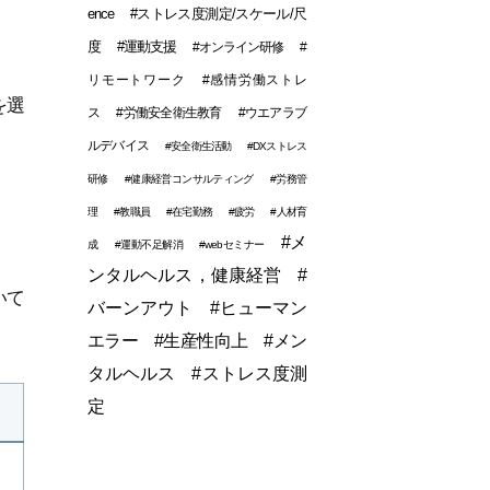
ence
#ストレス度測定/スケール/尺
度
#運動支援
#オンライン研修
#
リモートワーク
#感情労働ストレ
を選
ス
#労働安全衛生教育
#ウエアラブ
ルデバイス
#安全衛生活動
#DXストレス
研修
#健康経営コンサルティング
#労務管
理
#教職員
#在宅勤務
#疲労
#人材育
#メ
成
#運動不足解消
#webセミナー
ンタルヘルス，健康経営
#
いて
バーンアウト
#ヒューマン
エラー
#生産性向上
#メン
タルヘルス
#ストレス度測
定