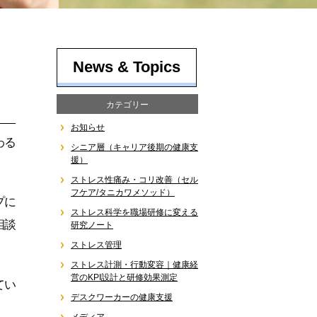
News & Topics
カテゴリー
お知らせ
わる
シニア層（キャリア後期の健康支
援）
ストレス性痛み・コリ改善（セル
フケア/タニカワメソッド）
プに
ストレス科学を職場研修に変える
相談
研究ノート
ストレス管理
ストレス計測・行動変容｜健康経
営のKPI設計と研修効果測定
てい
デスクワーカーの健康支援