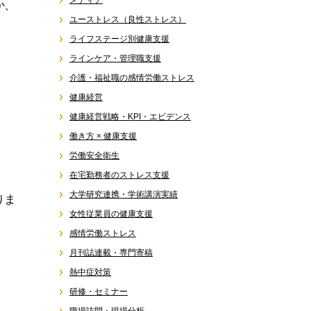
メディア
か、
ユーストレス（良性ストレス）
ライフステージ別健康支援
ラインケア・管理職支援
介護・福祉職の感情労働ストレス
健康経営
健康経営戦略・KPI・エビデンス
働き方 × 健康支援
労働安全衛生
在宅勤務者のストレス支援
大学研究連携・学術講演実績
りま
女性従業員の健康支援
感情労働ストレス
月刊誌連載・専門寄稿
熱中症対策
研修・セミナー