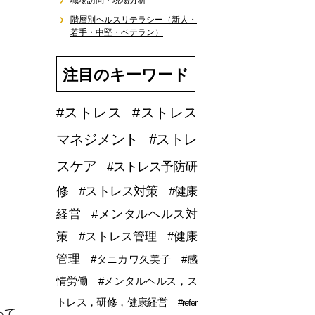
職場訪問・現場分析
階層別ヘルスリテラシー（新人・
若手・中堅・ベテラン）
注目のキーワード
#ストレス
#ストレス
マネジメント
#ストレ
スケア
#ストレス予防研
修
#ストレス対策
#健康
経営
#メンタルヘルス対
策
#ストレス管理
#健康
管理
#タニカワ久美子
#感
情労働
#メンタルヘルス，ス
トレス，研修，健康経営
#refer
って