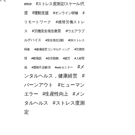
ence
#ストレス度測定/スケール/尺
度
#運動支援
#オンライン研修
#
リモートワーク
#感情労働ストレ
ス
#労働安全衛生教育
#ウエアラブ
ルデバイス
#安全衛生活動
#DXストレス
研修
#健康経営コンサルティング
#労務管
理
#教職員
#在宅勤務
#疲労
#人材育
#メ
成
#運動不足解消
#webセミナー
ンタルヘルス，健康経営
#
バーンアウト
#ヒューマン
エラー
#生産性向上
#メン
タルヘルス
#ストレス度測
定