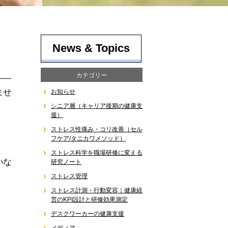
News & Topics
カテゴリー
ませ
お知らせ
シニア層（キャリア後期の健康支
援）
ストレス性痛み・コリ改善（セル
フケア/タニカワメソッド）
ストレス科学を職場研修に変える
いな
研究ノート
ストレス管理
ストレス計測・行動変容｜健康経
営のKPI設計と研修効果測定
デスクワーカーの健康支援