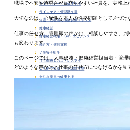
職場で不安や慎重さが目立ちやすい社員を、実務上
ライフステージ別健康支援
ラインケア・管理職支援
大切なのは、心配性を本人の性格問題として片づけ
介護・福祉職の感情労働ストレス
健康経営
仕事の任せ方、管理職の声かけ、相談しやすさ、判
健康経営戦略・KPI・エビデンス
も変わります。
働き方 × 健康支援
労働安全衛生
このページでは、人事総務・健康経営担当者・管理
在宅勤務者のストレス支援
どのような声かけと仕事の任せ方につなげるかを見
大学研究連携・学術講演実績
女性従業員の健康支援
感情労働ストレス
月刊誌連載・専門寄稿
熱中症対策
研修・セミナー
階層別ヘルスリテラシー（新人・若手・中
堅・ベテラン）