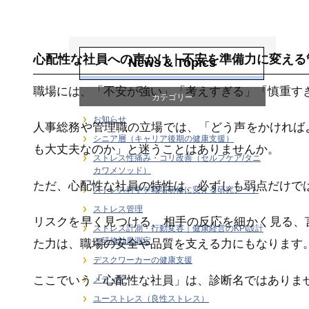
ユーストレス（良
性ストレス）
心配性な社員への声かけ｜不安を準備力に変える
News & Topics
職場には、「不安が強い」「考えすぎる」「慎重す
カテゴリー
お知らせ
人事総務や管理職の立場では、「どう声をかければ
シニア層（キャリア後期の健康支援）
も大丈夫なのか」と迷うことはありませんか。
ストレス性痛み・コリ改善（セルフケア/タニ
カワメソッド）
ただ、心配性な社員の特性は、必ずしも弱点だけで
ストレス科学を職場研修に変える研究ノート
ストレス管理
リスクを早く見つける、相手の反応を細かく見る、
ストレス計測・行動変容｜健康経営のKPI設計
と研修効果測定
た力は、職場の安全や品質を支える力にもなります
デスクワーカーの健康支援
ここでいう「心配性な社員」は、診断名ではありま
メディア
ユーストレス（良性ストレス）