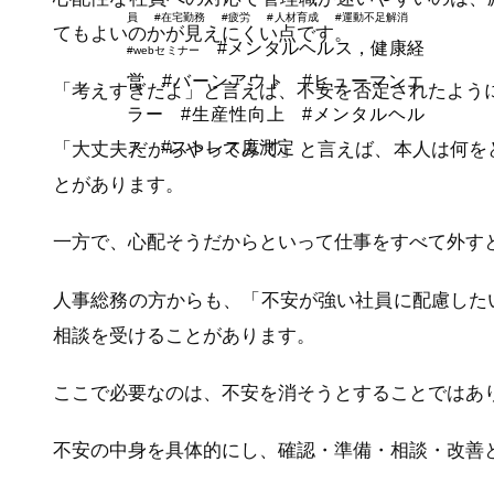
員
#在宅勤務
#疲労
#人材育成
#運動不足解消
てもよいのかが見えにくい点です。
#メンタルヘルス，健康経
#webセミナー
営
#バーンアウト
#ヒューマンエ
「考えすぎだよ」と言えば、不安を否定されたよう
ラー
#生産性向上
#メンタルヘル
ス
#ストレス度測定
「大丈夫だからやってみて」と言えば、本人は何を
とがあります。
一方で、心配そうだからといって仕事をすべて外す
人事総務の方からも、「不安が強い社員に配慮した
相談を受けることがあります。
ここで必要なのは、不安を消そうとすることではあ
不安の中身を具体的にし、確認・準備・相談・改善