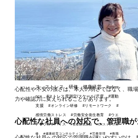
注目のキーワード
#ストレス
#ストレスマネジ
メント
#ストレスケア
#スト
レス予防研修
#ストレス対策
#
健康経営
#メンタルヘルス対策
#
ストレス管理
#健康管理
#タニカ
ワ久美子
#感情労働
#メンタルヘル
ス，ストレス，研修，健康経営
#refere
心配性や不安の強さは、本人の弱さではなく、職
nce
#ストレス度測定/スケール/尺度
#運動
力や確認力に変えられることがあります。
支援
#オンライン研修
#リモートワーク
#
感情労働ストレス
#労働安全衛生教育
#ウエ
心配性な社員への対応で、管理職が
アラブルデバイス
#安全衛生活動
#DXストレス研
修
#健康経営コンサルティング
#労務管理
#教職
心配性な社員への対応で管理職が迷いやすいのは、