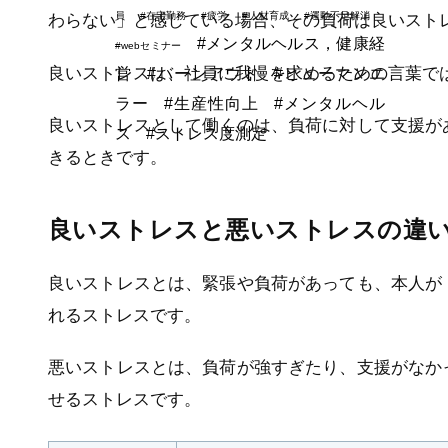
員
#在宅勤務
#疲労
#人材育成
#運動不足解消
わらない」と感じている場合、その負荷は良いスト
#メンタルヘルス，健康経
#webセミナー
良いストレスは、社員に我慢を求めるための言葉で
営
#バーンアウト
#ヒューマンエ
ラー
#生産性向上
#メンタルヘル
良いストレスとして働くのは、負荷に対して支援が
ス
#ストレス度測定
きるときです。
良いストレスと悪いストレスの違
良いストレスとは、緊張や負荷があっても、本人が
れるストレスです。
悪いストレスとは、負荷が強すぎたり、支援がなか
せるストレスです。