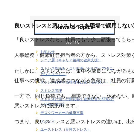
ユーストレス（良
性ストレス）
良いストレスと悪いストレスを職場で誤用しない
News & Topics
「良いストレスなら、社員にもう少し頑張ってもら
カテゴリー
お知らせ
人事総務・健康経営担当者の方から、ストレス対策
シニア層（キャリア後期の健康支援）
ストレス性痛み・コリ改善（セルフケア/タニ
たしかに、ストレスには、集中や成長につながるも
カワメソッド）
仕事への挑戦、達成感につながる負荷は、社員の行
ストレス科学を職場研修に変える研究ノート
ストレス管理
一方で、同じ負荷でも、相談できない、休めない、
ストレス計測・行動変容｜健康経営のKPI設計
と研修効果測定
悪いストレスに変わります。
デスクワーカーの健康支援
つまり、良いストレスと悪いストレスの違いは、出
メディア
ユーストレス（良性ストレス）