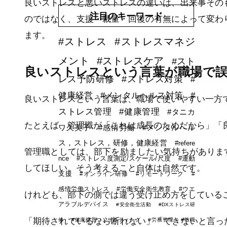
良いストレスと悪いストレスの違いは、出来事その
注目のキーワード
のではなく、支援・裁量・回復の有無によって変わ
ます。
#ストレス
#ストレスマネジ
メント
#ストレスケア
#スト
良いストレスという言葉が職場で
レス予防研修
#ストレス対策
#
健康経営
#メンタルヘルス対策
#
良いストレスという言葉は、職場で使いやすい一方
ストレス管理
#健康管理
#タニカ
たとえば、管理職が「これは成長のためだから」「
ワ久美子
#感情労働
#メンタルヘル
ス，ストレス，研修，健康経営
#refere
管理職としては、部下を励ましたい気持ちがありま
nce
#ストレス度測定/スケール/尺度
#運動
してほしい。そう考えること自体は自然です。
支援
#オンライン研修
#リモートワーク
#
感情労働ストレス
#労働安全衛生教育
#ウエ
けれども、部下の側では違う受け止め方をしている
アラブルデバイス
#安全衛生活動
#DXストレス研
「期待されているなら断れない」「できないと言っ
修
#健康経営コンサルティング
#労務管理
#教職