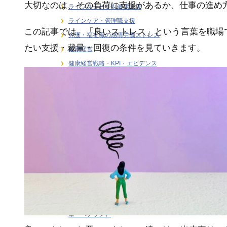
大切なのは、その負荷に支援があるか、仕事の進め
ライフステージ別健康支援
ラインケア・管理職支援
この記事では、「良いストレス」という言葉を職場
介護・福祉職の感情労働ストレス
たい支援・裁量・回復の条件を見ていきます。
健康経営
健康経営戦略・KPI・エビデンス
働き方 × 健康支援
労働安全衛生
在宅勤務者のストレス支援
大学研究連携・学術講演実績
女性従業員の健康支援
感情労働ストレス
月刊誌連載・専門寄稿
熱中症対策
研修・セミナー
階層別ヘルスリテラシー（新人・若手・中
堅・ベテラン）