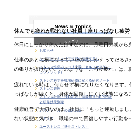
ストレス性痛み・
コリ改善（セルフ
ケア/タニカワメソ
ッド）
News & Topics
休んでも疲れが取れない社員｜座りっぱなし疲労
カテゴリー
休日にしっかり休んだはずなのに、月曜日の朝から
お知らせ
シニア層（キャリア後期の健康支援）
仕事のあとに横になっていたのに、かえってだるさ
ストレス性痛み・コリ改善（セルフケア/タニ
の張りが抜けない。このような「ごろ寝疲れ」は、
カワメソッド）
ストレス科学を職場研修に変える研究ノート
疲れている時は、何もせず横になりたくなります。
ストレス管理
っぱなしが続くと、身体が回復しにくい状態になる
ストレス計測・行動変容｜健康経営のKPI設計
と研修効果測定
健康経営で大切なのは、社員に「もっと運動しまし
デスクワーカーの健康支援
ない状態に気づき、職場の中で回復しやすい行動を
メディア
ユーストレス（良性ストレス）