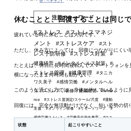
堅・ベテラン）
注目のキーワード
休むことと、回復することは同じ
#ストレス
#ストレスマネジ
疲れている時に休むことは大切です。
メント
#ストレスケア
#スト
ただし、休み方によっては、回復につながりにくい
レス予防研修
#ストレス対策
#
健康経営
#メンタルヘルス対策
#
たとえば、休日に長時間寝転んでスマートフォンを
ストレス管理
#健康管理
#タニカ
横になったまま何時間も動かない。
ワ久美子
#感情労働
#メンタルヘル
このような過ごし方では、身体は休んでいるように
ス，ストレス，研修，健康経営
#refere
nce
#ストレス度測定/スケール/尺度
#運動
回復には、完全な無活動だけでなく、短い姿勢の切
支援
#オンライン研修
#リモートワーク
#
感情労働ストレス
#労働安全衛生教育
#ウエ
状態
起こりやすいこと
アラブルデバイス
#安全衛生活動
#DXストレス研