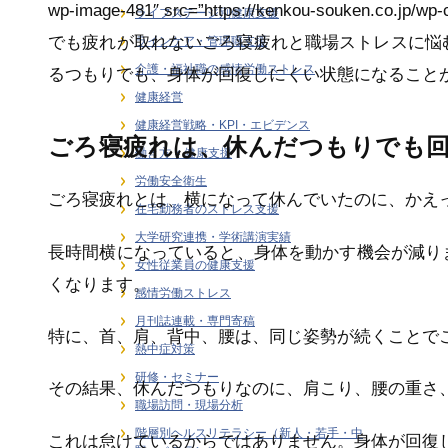
wp-image-481″ src=”https://kenkou-souken.co.jp/wp
ライフステージ別健康支援
でも疲れが取れないごろ寝疲れと職場ストレスに悩むビジネスパーソ
ラインケア・管理職支援
介護・福祉職の感情労働ストレス
るつもりでも、身体が回復しにくい状態になることがありま
健康経営
健康経営戦略・KPI・エビデンス
ごろ寝疲れは、休んだつもりでも
働き方 × 健康支援
労働安全衛生
ごろ寝疲れとは、横になって休んでいたのに、かえ
在宅勤務者のストレス支援
大学研究連携・学術講演実績
長時間横になっていると、身体を動かす機会が減り
女性従業員の健康支援
くなります。
感情労働ストレス
月刊誌連載・専門寄稿
特に、首、肩、背中、腰は、同じ姿勢が続くことで
熱中症対策
研修・セミナー
その結果、休んだつもりなのに、肩こり、腰の重さ
職場訪問・現場分析
階層別ヘルスリテラシー（新人・若手・中
これは怠けているからではありません。身体が回復