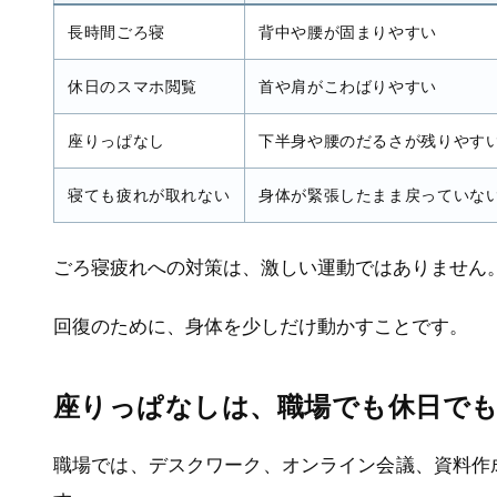
修
#健康経営コンサルティング
#労務管理
#教職
長時間ごろ寝
背中や腰が固まりやすい
員
#在宅勤務
#疲労
#人材育成
#運動不足解消
#メンタルヘルス，健康経
#webセミナー
休日のスマホ閲覧
首や肩がこわばりやすい
営
#バーンアウト
#ヒューマンエ
座りっぱなし
下半身や腰のだるさが残りやす
ラー
#生産性向上
#メンタルヘル
ス
#ストレス度測定
寝ても疲れが取れない
身体が緊張したまま戻っていな
ごろ寝疲れへの対策は、激しい運動ではありません
回復のために、身体を少しだけ動かすことです。
座りっぱなしは、職場でも休日で
職場では、デスクワーク、オンライン会議、資料作