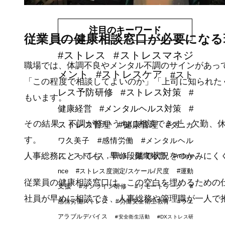
堅・ベテラン）
注目のキーワード
従業員の健康相談窓口が必要になる
#ストレス
#ストレスマネジ
職場では、体調不良やメンタル不調のサインがあっ
メント
#ストレスケア
#スト
「この程度で相談してよいのか」「上司に知られた
レス予防研修
#ストレス対策
#
もいます。
健康経営
#メンタルヘルス対策
#
その結果、不調が軽いうちに相談できず、欠勤、
ストレス管理
#健康管理
#タニカ
す。
ワ久美子
#感情労働
#メンタルヘル
ス，ストレス，研修，健康経営
人事総務にとっても、早い段階で状況をつかみにく
#refere
nce
#ストレス度測定/スケール/尺度
#運動
従業員の健康相談窓口は、この空白を埋めるための
支援
#オンライン研修
#リモートワーク
#
社員が早めに相談でき、人事総務や管理職が一人で
感情労働ストレス
#労働安全衛生教育
#ウエ
アラブルデバイス
#安全衛生活動
#DXストレス研