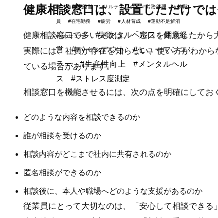
健康相談窓口は、設置しただけで
修
#健康経営コンサルティング
#労務管理
#教職
員
#在宅勤務
#疲労
#人材育成
#運動不足解消
#メンタルヘルス，健康経
健康相談窓口で多い失敗は、「窓口を用意したから
#webセミナー
営
#バーンアウト
#ヒューマンエ
実際には、社員が存在を知らない、使い方がわから
ラー
#生産性向上
#メンタルヘル
ている場合があります。
ス
#ストレス度測定
相談窓口を機能させるには、次の点を明確にしてお
どのような内容を相談できるのか
誰が相談を受けるのか
相談内容がどこまで社内に共有されるのか
匿名相談ができるのか
相談後に、本人や職場へどのような支援があるのか
従業員にとって大切なのは、「安心して相談できる