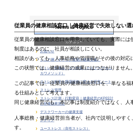
健康経営戦略・
KPI・エビデンス
従業員の健康相談窓口｜健康経営で失敗しない選
News & Topics
従業員の健康相談窓口を用意していても、実際には
カテゴリー
制度はあるのに、社員が相談しにくい。
お知らせ
相談があっても、人事総務や管理職がその後の対応
シニア層（キャリア後期の健康支援）
この状態では、健康経営の成果にはつながりません
ストレス性痛み・コリ改善（セルフケア/タニ
カワメソッド）
ストレス科学を職場研修に変える研究ノート
この記事では、従業員の健康相談窓口を、単なる福
ストレス管理
る仕組みとして考えます。
ストレス計測・行動変容｜健康経営のKPI設計
同じ健康経営でも、本記事は制度紹介ではなく、人
と研修効果測定
デスクワーカーの健康支援
人事総務・健康経営担当者が、社内で説明しやすく
メディア
す。
ユーストレス（良性ストレス）