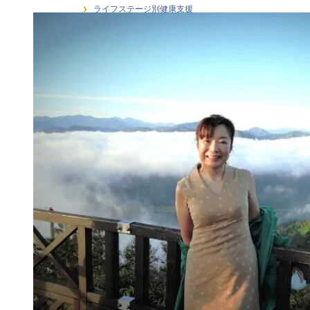
ライフステージ別健康支援
ラインケア・管理職支援
介護・福祉職の感情労働ストレス
健康経営
健康経営戦略・KPI・エビデンス
働き方 × 健康支援
労働安全衛生
在宅勤務者のストレス支援
大学研究連携・学術講演実績
女性従業員の健康支援
感情労働ストレス
月刊誌連載・専門寄稿
熱中症対策
研修・セミナー
職場訪問・現場分析
階層別ヘルスリテラシー（新人・若手・中